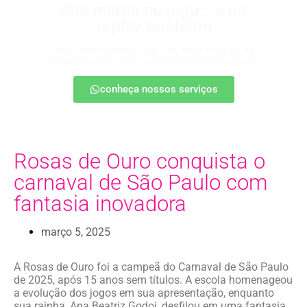
Sua marca no jogo… e no
replay também!
Apareça nos melhores lances, entre no radar da
torcida e ganhe destaque até na resenha pós-jogo.
conheça nossos serviços
Rosas de Ouro conquista o
carnaval de São Paulo com
fantasia inovadora
março 5, 2025
A Rosas de Ouro foi a campeã do Carnaval de São Paulo
de 2025, após 15 anos sem títulos. A escola homenageou
a evolução dos jogos em sua apresentação, enquanto
sua rainha, Ana Beatriz Godoi, desfilou em uma fantasia