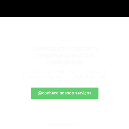
b2b2c
Conectando marcas a
consumidores com
inteligência
Estratégias para escalar negócios, fortalecendo
parcerias e chegando ao cliente final com mais
impacto.
conheça nossos serviços
patrocínio esportivo