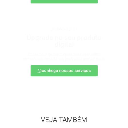
produtos digitais
Upgrade no seu produto
digital
Conte com nossa consultoria para definir
estratégias, escalar seu produto e vender mais.
conheça nossos serviços
VEJA TAMBÉM