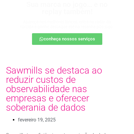
Sua marca no jogo… e no
replay também!
Apareça nos melhores lances, entre no radar da
torcida e ganhe destaque até na resenha pós-jogo.
conheça nossos serviços
Sawmills se destaca ao
reduzir custos de
observabilidade nas
empresas e oferecer
soberania de dados
fevereiro 19, 2025