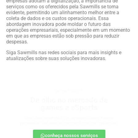
empresas adotam a digitalização, a importância de
serviços como os oferecidos pela Sawmills se torna
evidente, permitindo um alinhamento melhor entre a
coleta de dados e os custos operacionais. Essa
abordagem inovadora pode moldar o futuro das
operações empresariais, especialmente em um momento
em que as empresas estão sob pressão para reduzir
despesas.
Siga Sawmills nas redes sociais para mais insights e
atualizações sobre suas soluções inovadoras.
games e eSports
De olho no mercado de
games e eSports
Descubra onde estão as oportunidades e como
posicionar sua marca nesse universo em expansão.
conheça nossos serviços