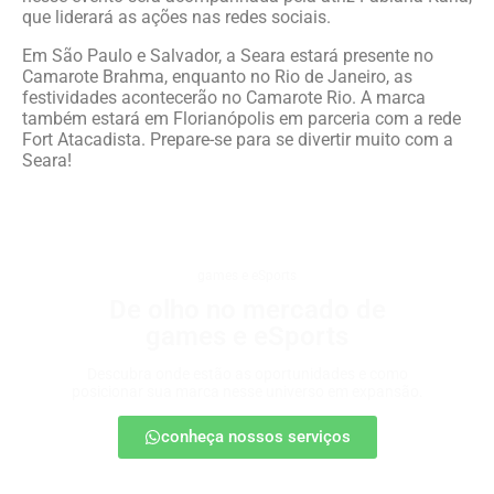
que liderará as ações nas redes sociais.
Em São Paulo e Salvador, a Seara estará presente no
Camarote Brahma, enquanto no Rio de Janeiro, as
festividades acontecerão no Camarote Rio. A marca
também estará em Florianópolis em parceria com a rede
Fort Atacadista. Prepare-se para se divertir muito com a
Seara!
games e eSports
De olho no mercado de
games e eSports
Descubra onde estão as oportunidades e como
posicionar sua marca nesse universo em expansão.
conheça nossos serviços