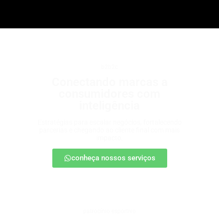
b2b2c
Conectando marcas a
consumidores com
inteligência
Estratégias para escalar negócios, fortalecendo
parcerias e chegando ao cliente final com mais
impacto.
conheça nossos serviços
patrocínio esportivo