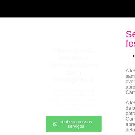
S
fe
b2b2c
Conectando
marcas a
consumidores
com
A fe
samb
inteligência
even
apro
Estratégias para escalar
Carn
negócios, fortalecendo
parcerias e chegando ao
A fe
cliente final com mais
da b
impacto.
patr
Carn
conheça nossos
apre
serviços
defu