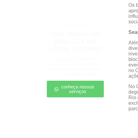
Os 
apro
infl
soci
patrocínio esportivo
Sua marca no
Sea
jogo… e no
Além
replay também!
dive
inve
Apareça nos melhores
bloc
lances, entre no radar da
even
torcida e ganhe destaque
no C
até na resenha pós-jogo.
açõe
No 
conheça nossos
serviços
degu
Rio 
excl
parc