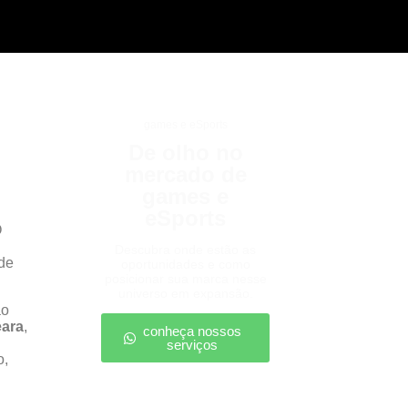
games e eSports
De olho no
mercado de
games e
eSports
O
Descubra onde estão as
 de
oportunidades e como
posicionar sua marca nesse
universo em expansão.
ão
ara
,
conheça nossos
serviços
o,