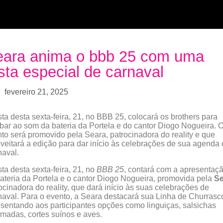
eara anima o bbb 25 com uma
sta especial de carnaval
fevereiro 21, 2025
sta desta sexta-feira, 21, no BBB 25, colocará os brothers para
ar ao som da bateria da Portela e do cantor Diogo Nogueira. 
to será promovido pela Seara, patrocinadora do reality e que
veitará a edição para dar início às celebrações de sua agenda
aval.
sta desta sexta-feira, 21, no
BBB 25
, contará com a apresentaç
ateria da Portela e o cantor Diogo Nogueira, promovida pela
Se
ocinadora do reality, que dará início às suas celebrações de
aval. Para o evento, a Seara destacará sua Linha de Churrasc
sentando aos participantes opções como linguiças, salsichas
madas, cortes suínos e aves.