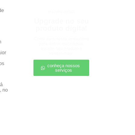
de
produtos digitais
Upgrade no seu
produto digital
Conte com nossa consultoria
m
para definir estratégias,
escalar seu produto e
ior
vender mais.
ios
conheça nossos
serviços
rá
, no