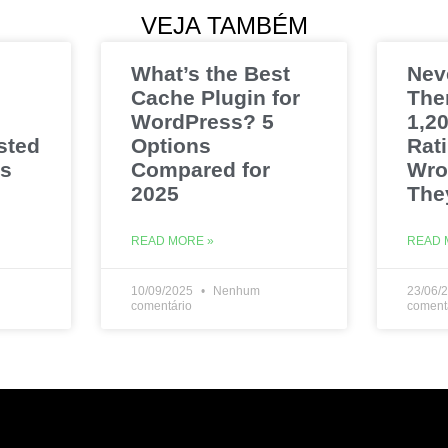
VEJA TAMBÉM
What’s the Best
Nev
Cache Plugin for
The
WordPress? 5
1,20
sted
Options
Rat
es
Compared for
Wro
2025
The
READ MORE »
READ 
10/09/2025
Nenhum
23/06/
comentário
coment