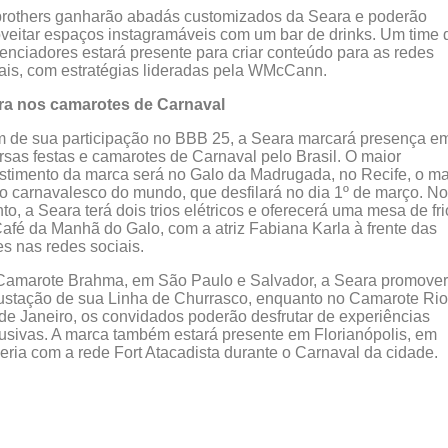
brothers ganharão abadás customizados da Seara e poderão
veitar espaços instagramáveis com um bar de drinks. Um time 
uenciadores estará presente para criar conteúdo para as redes
ais, com estratégias lideradas pela WMcCann.
ra nos camarotes de Carnaval
 de sua participação no BBB 25, a Seara marcará presença e
rsas festas e camarotes de Carnaval pelo Brasil. O maior
stimento da marca será no Galo da Madrugada, no Recife, o ma
o carnavalesco do mundo, que desfilará no dia 1º de março. No
to, a Seara terá dois trios elétricos e oferecerá uma mesa de fr
afé da Manhã do Galo, com a atriz Fabiana Karla à frente das
s nas redes sociais.
Camarote Brahma, em São Paulo e Salvador, a Seara promove
stação de sua Linha de Churrasco, enquanto no Camarote Rio
de Janeiro, os convidados poderão desfrutar de experiências
usivas. A marca também estará presente em Florianópolis, em
eria com a rede Fort Atacadista durante o Carnaval da cidade.