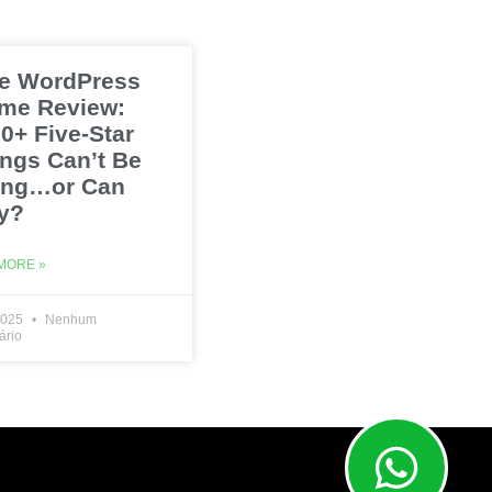
e WordPress
me Review:
0+ Five-Star
ings Can’t Be
ng…or Can
y?
MORE »
2025
Nenhum
ário