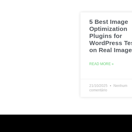
5 Best Image
Optimization
Plugins for
WordPress Te
on Real Imag
READ MORE »
21/10/2025
Nenhum
comentário