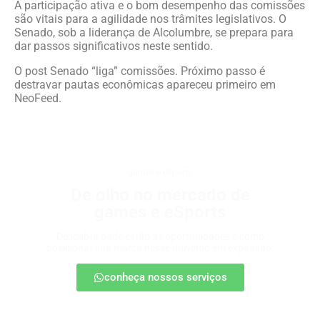
A participação ativa e o bom desempenho das comissões
são vitais para a agilidade nos trâmites legislativos. O
Senado, sob a liderança de Alcolumbre, se prepara para
dar passos significativos neste sentido.
O post Senado “liga” comissões. Próximo passo é
destravar pautas econômicas apareceu primeiro em
NeoFeed.
games e eSports
De olho no mercado de
games e eSports
Descubra onde estão as oportunidades e como
posicionar sua marca nesse universo em expansão.
conheça nossos serviços