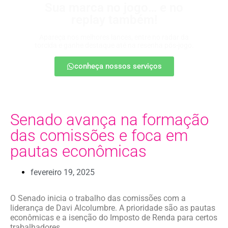
Sua marca no jogo… e no
replay também!
Apareça nos melhores lances, entre no radar da
torcida e ganhe destaque até na resenha pós-jogo.
conheça nossos serviços
Senado avança na formação
das comissões e foca em
pautas econômicas
fevereiro 19, 2025
O Senado inicia o trabalho das comissões com a
liderança de Davi Alcolumbre. A prioridade são as pautas
econômicas e a isenção do Imposto de Renda para certos
trabalhadores.