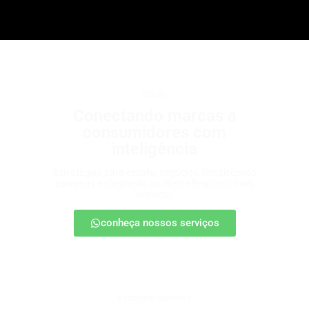
b2b2c
Conectando marcas a
consumidores com
inteligência
Estratégias para escalar negócios, fortalecendo
parcerias e chegando ao cliente final com mais
impacto.
conheça nossos serviços
patrocínio esportivo