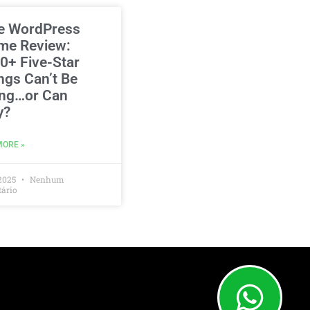
e WordPress
me Review:
0+ Five-Star
ngs Can’t Be
ng…or Can
y?
MORE »
2025
Nenhum
ário