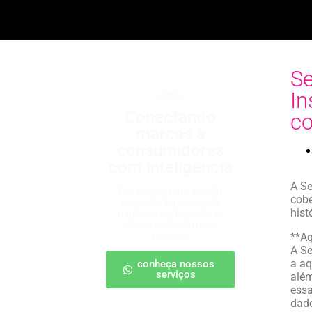
S
In
b2b2c
Conectando
co
marcas a
consumidores
com inteligência
A Se
Estratégias para escalar
cobe
negócios, fortalecendo
hist
parcerias e chegando ao
cliente final com mais
impacto.
**Aq
A Se
a aq
conheça nossos
serviços
além
essa
dado