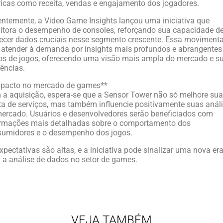
icas como receita, vendas e engajamento dos jogadores.
ntemente, a Video Game Insights lançou uma iniciativa que
tora o desempenho de consoles, reforçando sua capacidade d
ecer dados cruciais nesse segmento crescente. Essa moviment
 atender à demanda por insights mais profundos e abrangentes
s de jogos, oferecendo uma visão mais ampla do mercado e s
ências.
mpacto no mercado de games**
a aquisição, espera-se que a Sensor Tower não só melhore sua
ta de serviços, mas também influencie positivamente suas anál
ercado. Usuários e desenvolvedores serão beneficiados com
ormações mais detalhadas sobre o comportamento dos
sumidores e o desempenho dos jogos.
xpectativas são altas, e a iniciativa pode sinalizar uma nova er
 a análise de dados no setor de games.
VEJA TAMBÉM