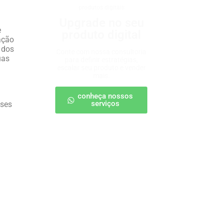
produtos digitais
Upgrade no seu
e
produto digital
ação
 dos
Conte com nossa consultoria
uas
para definir estratégias,
escalar seu produto e vender
mais.
conheça nossos
serviços
ises
a