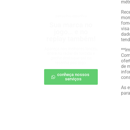
métr
Rece
patrocínio esportivo
moni
forn
Sua marca no
visa
jogo… e no
dado
replay também!
tend
Apareça nos melhores lances,
**I
entre no radar da torcida e
Com 
ganhe destaque até na
ofer
resenha pós-jogo.
de m
inf
conheça nossos
con
serviços
As e
para