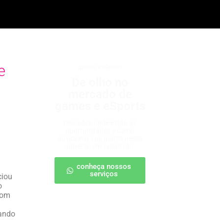
e
games e eSports
De olho no
mercado de
games e eSports
Descubra onde estão as
oportunidades e como
posicionar sua marca nesse
universo em expansão.
conheça nossos
serviços
ciou
o
Com
rando