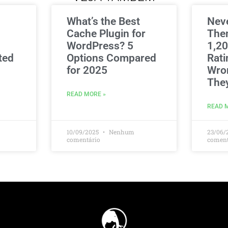
What’s the Best
Nev
Cache Plugin for
The
WordPress? 5
1,20
ted
Options Compared
Rati
for 2025
Wro
The
READ MORE »
READ 
10/09/2025
Nenhum
23/06/
comentário
coment