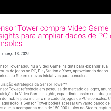
ensor Tower compra Video Game
sights para ampliar dados de PC 
nsoles
março 18, 2025
nsor Tower adquiriu a Video Game Insights para expandir sua
rtura de jogos no PC, PlayStation e Xbox, aproveitando dados
óricos do Steam e novas iniciativas para consoles.
uisição estratégica da Sensor Tower**
nsor Tower, referência em pesquisa de mercado de jogos, anun
uisição da Video Game Insights, expandindo assim sua atuaçã
 do mobile para incluir o mercado de jogos de PC e consoles. 
 aquisição, a Sensor Tower poderá acessar um vasto banco de
s que já acompanha mais de 150.000 títulos no Steam, captu