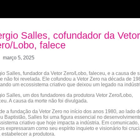
rgio Salles, cofundador da Vetor
ro/Lobo, falece
março 5, 2025
io Salles, fundador da Vetor Zero/Lobo, faleceu, e a causa de 
e não foi revelada. Ele cofundou a Vetor Zero na década de 19
ando um ecossistema criativo que deixou um legado na indústr
io Salles, um dos fundadores da produtora Vetor Zero/Lobo,
ceu. A causa da morte não foi divulgada.
e a fundação da Vetor Zero no início dos anos 1980, ao lado d
u Baptistão, Salles foi uma figura essencial no desenvolviment
sistema criativo que hoje impacta a indústria. Em comunicado,
os expressaram como seu espírito inquieto e visionário foi cruci
 estabelecer a produtora.