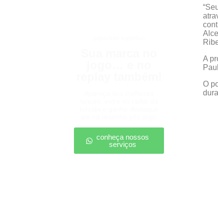
“Seu
atra
cont
Alce
patrocínio esportivo
Ribe
Sua marca no
A pr
jogo… e no
Paul
replay também!
O po
dura
Apareça nos melhores
lances, entre no radar da
torcida e ganhe destaque
até na resenha pós-jogo.
conheça nossos
serviços