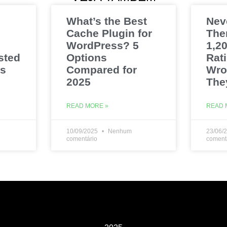
What’s the Best
Nev
Cache Plugin for
The
WordPress? 5
1,20
sted
Options
Rat
es
Compared for
Wro
2025
The
READ MORE »
READ 
10/09/2025
Nenhum
23/06/
comentário
coment