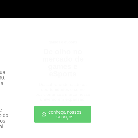
games e eSports
De olho no
mercado de
games e
sua
eSports
80,
ia.
Descubra onde estão as
oportunidades e como
posicionar sua marca nesse
universo em expansão.
e
conheça nossos
o do
serviços
 os
al