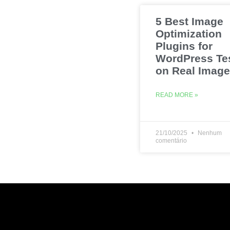
5 Best Image
Optimization
Plugins for
WordPress Te
on Real Imag
READ MORE »
21/10/2025
Nenhum
comentário