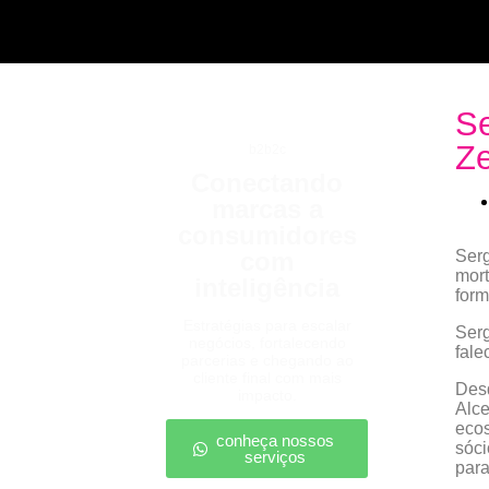
Se
Ze
b2b2c
Conectando
marcas a
consumidores
com
Serg
mort
inteligência
form
Estratégias para escalar
Serg
negócios, fortalecendo
fale
parcerias e chegando ao
cliente final com mais
Desd
impacto.
Alce
ecos
conheça nossos
sóci
serviços
para