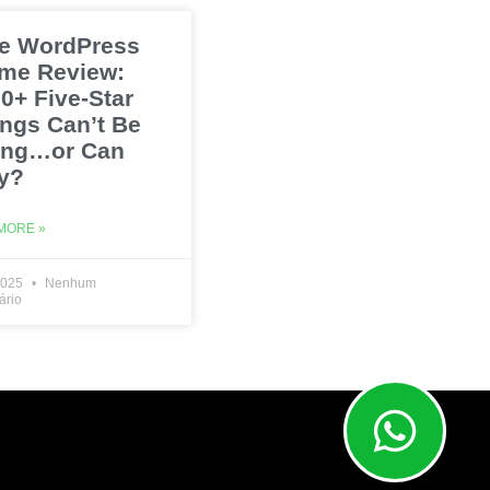
e WordPress
me Review:
0+ Five-Star
ings Can’t Be
ng…or Can
y?
MORE »
2025
Nenhum
ário