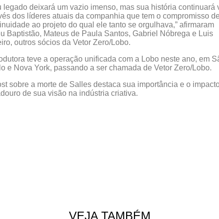
 legado deixará um vazio imenso, mas sua história continuará 
vés dos líderes atuais da companhia que tem o compromisso de
inuidade ao projeto do qual ele tanto se orgulhava,” afirmaram
u Baptistão, Mateus de Paula Santos, Gabriel Nóbrega e Luis
iro, outros sócios da Vetor Zero/Lobo.
odutora teve a operação unificada com a Lobo neste ano, em S
o e Nova York, passando a ser chamada de Vetor Zero/Lobo.
st sobre a morte de Salles destaca sua importância e o impact
douro de sua visão na indústria criativa.
VEJA TAMBÉM