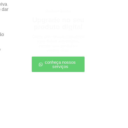
viva
 dar
produtos digitais
Upgrade no seu
produto digital
ão
Conte com nossa consultoria
para definir estratégias,
escalar seu produto e
o
vender mais.
conheça nossos
serviços