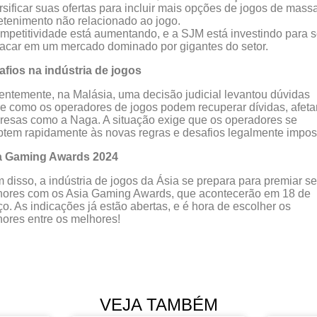
rsificar suas ofertas para incluir mais opções de jogos de mass
etenimento não relacionado ao jogo.
mpetitividade está aumentando, e a SJM está investindo para 
acar em um mercado dominado por gigantes do setor.
fios na indústria de jogos
ntemente, na Malásia, uma decisão judicial levantou dúvidas
e como os operadores de jogos podem recuperar dívidas, afet
esas como a Naga. A situação exige que os operadores se
tem rapidamente às novas regras e desafios legalmente impos
a Gaming Awards 2024
 disso, a indústria de jogos da Ásia se prepara para premiar s
hores com os Asia Gaming Awards, que acontecerão em 18 de
o. As indicações já estão abertas, e é hora de escolher os
ores entre os melhores!
VEJA TAMBÉM