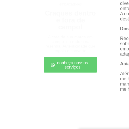
dive
embaixadores
entr
Craques dentro
A co
e fora de
dest
campo!
Desa
A cara da sua marca em
Rece
campo, na rede e na
sobr
resenha. Autenticidade que
empr
engaja e converte.
adap
conheça nossos
Asi
serviços
Além
mel
març
melh