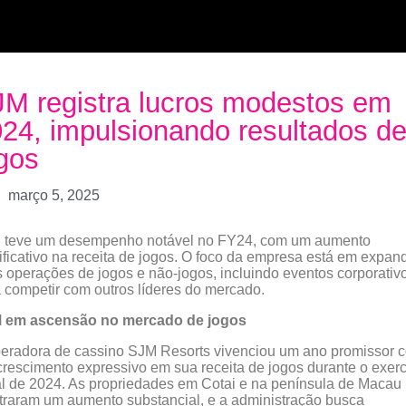
M registra lucros modestos em
24, impulsionando resultados d
gos
março 5, 2025
 teve um desempenho notável no FY24, com um aumento
ificativo na receita de jogos. O foco da empresa está em expand
 operações de jogos e não-jogos, incluindo eventos corporativ
 competir com outros líderes do mercado.
 em ascensão no mercado de jogos
eradora de cassino SJM Resorts vivenciou um ano promissor 
rescimento expressivo em sua receita de jogos durante o exerc
al de 2024. As propriedades em Cotai e na península de Macau
raram um aumento substancial, e a administração busca