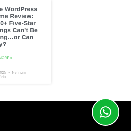
e WordPress
me Review:
0+ Five-Star
ings Can’t Be
ng…or Can
y?
MORE »
2025
Nenhum
ário