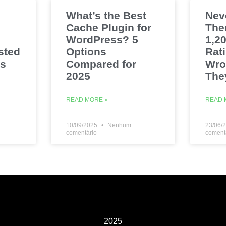
What’s the Best
Nev
Cache Plugin for
The
WordPress? 5
1,20
sted
Options
Rat
es
Compared for
Wro
2025
The
READ MORE »
READ 
10/09/2025
Nenhum
23/06/
comentário
coment
2025