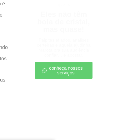
a e
tipsters
Eles não têm
se
bola de cristal,
mas quase!
Palpites afiados, análises
certeiras e aquela ajudinha
ando
marota pra sua audiência
confiar… e apostar.
tos.
conheça nossos
serviços
eus