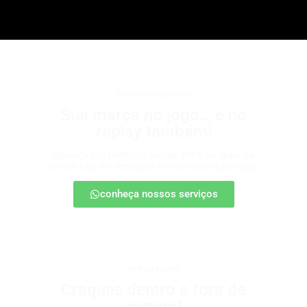
patrocínio esportivo
Sua marca no jogo… e no
replay também!
Apareça nos melhores lances, entre no radar da
torcida e ganhe destaque até na resenha pós-jogo.
conheça nossos serviços
embaixadores
Craques dentro e fora de
campo!