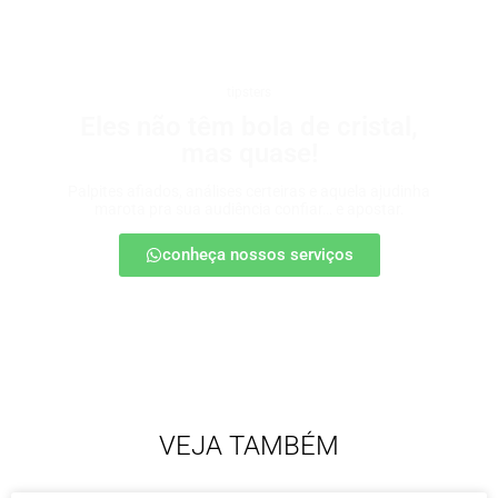
tipsters
Eles não têm bola de cristal,
mas quase!
Palpites afiados, análises certeiras e aquela ajudinha
marota pra sua audiência confiar… e apostar.
conheça nossos serviços
VEJA TAMBÉM