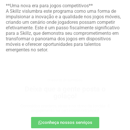
**Uma nova era para jogos competitivos**
A Skillz vislumbra este programa como uma forma de
impulsionar a inovação e a qualidade nos jogos móveis,
criando um cenário onde jogadores possam competir
efetivamente. Este é um passo fiscalmente significativo
para a Skillz, que demonstra seu comprometimento em
transformar o panorama dos jogos em dispositivos
móveis e oferecer oportunidades para talentos
emergentes no setor.
criadores de conteúdo
Deixa que a gente posta o
golaço!
Conteúdos criativos, virais e no ritmo da torcida. É
engajamento na certa (sem retranca)!
conheça nossos serviços