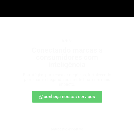
b2b2c
Conectando marcas a
consumidores com
inteligência
Estratégias para escalar negócios, fortalecendo
parcerias e chegando ao cliente final com mais
impacto.
conheça nossos serviços
patrocínio esportivo