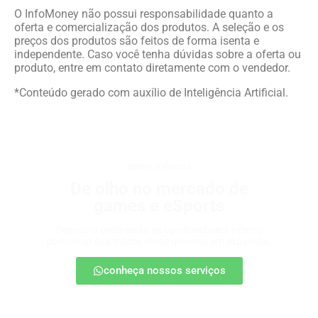
O InfoMoney não possui responsabilidade quanto a
oferta e comercialização dos produtos. A seleção e os
preços dos produtos são feitos de forma isenta e
independente. Caso você tenha dúvidas sobre a oferta ou
produto, entre em contato diretamente com o vendedor.
*Conteúdo gerado com auxílio de Inteligência Artificial.
games e eSports
De olho no mercado de
games e eSports
Descubra onde estão as oportunidades e como
posicionar sua marca nesse universo em expansão.
conheça nossos serviços