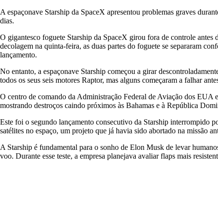
A espaçonave Starship da SpaceX apresentou problemas graves durante 
dias.
O gigantesco foguete Starship da SpaceX girou fora de controle antes 
decolagem na quinta-feira, as duas partes do foguete se separaram co
lançamento.
No entanto, a espaçonave Starship começou a girar descontroladamente
todos os seus seis motores Raptor, mas alguns começaram a falhar ant
O centro de comando da Administração Federal de Aviação dos EUA emi
mostrando destroços caindo próximos às Bahamas e à República Domi
Este foi o segundo lançamento consecutivo da Starship interrompido po
satélites no espaço, um projeto que já havia sido abortado na missão ant
A Starship é fundamental para o sonho de Elon Musk de levar humanos 
voo. Durante esse teste, a empresa planejava avaliar flaps mais resist