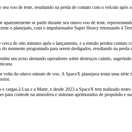
seu voo de teste, resultando na perda de contato com o veículo após 
de aparentemente se partir durante seu oitavo voo de teste, represent
nforme o planejado, com o impulsionador Super Heavy retornando à Terr
 cerca de oito minutos após o lançamento, e a missão perdeu contato c
es do momento programado para serem desligados, resultando na perda d
tiu um aviso alertando operadores sobre destroços caindo, sugerindo 
nicana.
r volta do oitavo minuto de voo. A SpaceX planejava testar uma série d
erior.
e cargas à Lua e a Marte, e desde 2023 a SpaceX tem realizado testes 
entes para controle na atmosfera e sistemas aprimorados de propulsão e 