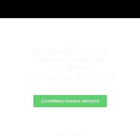
b2b2c
Conectando marcas a
consumidores com
inteligência
Estratégias para escalar negócios, fortalecendo
parcerias e chegando ao cliente final com mais
impacto.
conheça nossos serviços
patrocínio esportivo