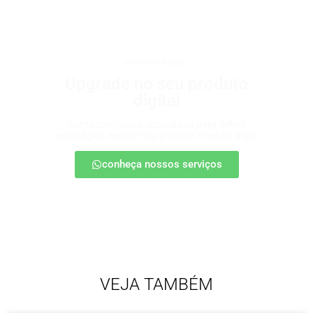
produtos digitais
Upgrade no seu produto
digital
Conte com nossa consultoria para definir
estratégias, escalar seu produto e vender mais.
conheça nossos serviços
VEJA TAMBÉM