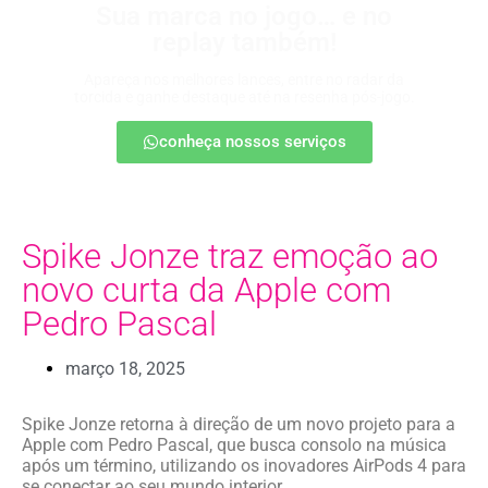
Sua marca no jogo… e no
replay também!
Apareça nos melhores lances, entre no radar da
torcida e ganhe destaque até na resenha pós-jogo.
conheça nossos serviços
Spike Jonze traz emoção ao
novo curta da Apple com
Pedro Pascal
março 18, 2025
Spike Jonze retorna à direção de um novo projeto para a
Apple com Pedro Pascal, que busca consolo na música
após um término, utilizando os inovadores AirPods 4 para
se conectar ao seu mundo interior.