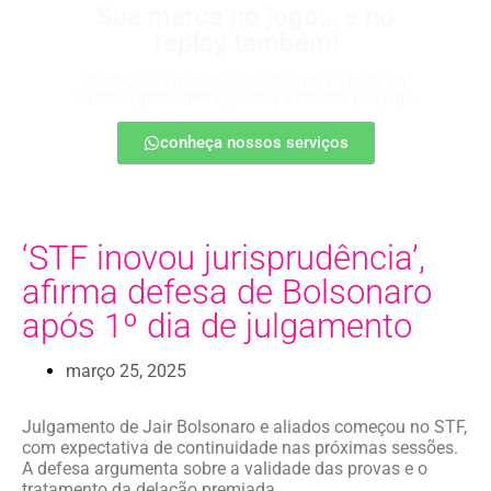
Sua marca no jogo… e no
replay também!
Apareça nos melhores lances, entre no radar da
torcida e ganhe destaque até na resenha pós-jogo.
conheça nossos serviços
‘STF inovou jurisprudência’,
afirma defesa de Bolsonaro
após 1º dia de julgamento
março 25, 2025
Julgamento de Jair Bolsonaro e aliados começou no STF,
com expectativa de continuidade nas próximas sessões.
A defesa argumenta sobre a validade das provas e o
tratamento da delação premiada.