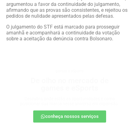
argumentou a favor da continuidade do julgamento,
afirmando que as provas são consistentes, e rejeitou os
pedidos de nulidade apresentados pelas defesas.
O julgamento do STF está marcado para prosseguir
amanhã e acompanhará a continuidade da votação
sobre a aceitação da denúncia contra Bolsonaro.
games e eSports
De olho no mercado de
games e eSports
Descubra onde estão as oportunidades e como
posicionar sua marca nesse universo em expansão.
conheça nossos serviços