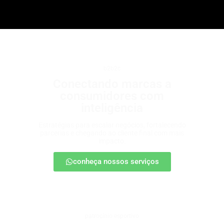
b2b2c
Conectando marcas a
consumidores com
inteligência
Estratégias para escalar negócios, fortalecendo
parcerias e chegando ao cliente final com mais
impacto.
conheça nossos serviços
patrocínio esportivo