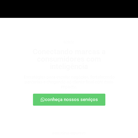
b2b2c
Conectando marcas a
consumidores com
inteligência
Estratégias para escalar negócios, fortalecendo
parcerias e chegando ao cliente final com mais
impacto.
conheça nossos serviços
patrocínio esportivo