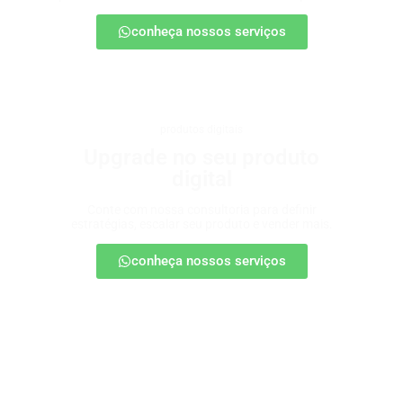
conheça nossos serviços
produtos digitais
Upgrade no seu produto
digital
Conte com nossa consultoria para definir
estratégias, escalar seu produto e vender mais.
conheça nossos serviços