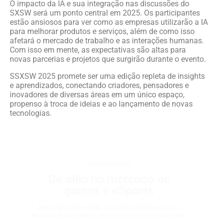
O impacto da IA e sua integração nas discussões do
SXSW será um ponto central em 2025. Os participantes
estão ansiosos para ver como as empresas utilizarão a IA
para melhorar produtos e serviços, além de como isso
afetará o mercado de trabalho e as interações humanas.
Com isso em mente, as expectativas são altas para
novas parcerias e projetos que surgirão durante o evento.
SSXSW 2025 promete ser uma edição repleta de insights
e aprendizados, conectando criadores, pensadores e
inovadores de diversas áreas em um único espaço,
propenso à troca de ideias e ao lançamento de novas
tecnologias.
games e eSports
De olho no mercado de
games e eSports
Descubra onde estão as oportunidades e como
posicionar sua marca nesse universo em expansão.