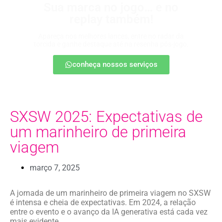
Sua marca no jogo… e no
replay também!
Apareça nos melhores lances, entre no radar da
torcida e ganhe destaque até na resenha pós-jogo.
conheça nossos serviços
SXSW 2025: Expectativas de
um marinheiro de primeira
viagem
março 7, 2025
A jornada de um marinheiro de primeira viagem no SXSW
é intensa e cheia de expectativas. Em 2024, a relação
entre o evento e o avanço da IA generativa está cada vez
mais evidente.