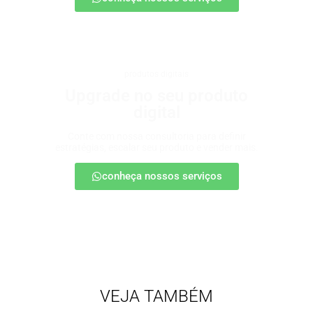
produtos digitais
Upgrade no seu produto
digital
Conte com nossa consultoria para definir
estratégias, escalar seu produto e vender mais.
conheça nossos serviços
VEJA TAMBÉM