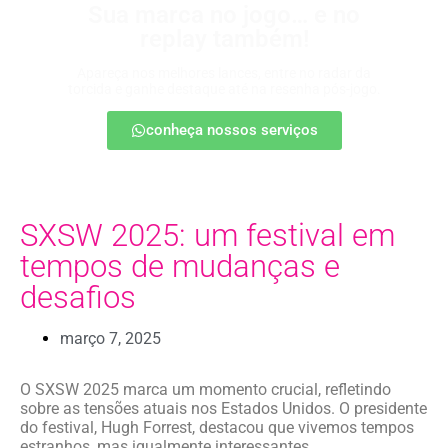
Sua marca no jogo… e no
replay também!
Apareça nos melhores lances, entre no radar da
torcida e ganhe destaque até na resenha pós-jogo.
conheça nossos serviços
SXSW 2025: um festival em
tempos de mudanças e
desafios
março 7, 2025
O SXSW 2025 marca um momento crucial, refletindo
sobre as tensões atuais nos Estados Unidos. O presidente
do festival, Hugh Forrest, destacou que vivemos tempos
estranhos, mas igualmente interessantes.