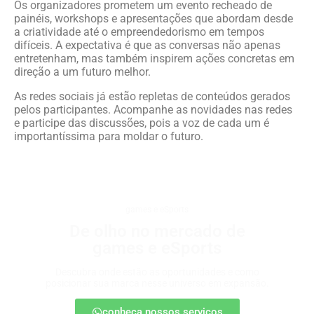
Os organizadores prometem um evento recheado de
painéis, workshops e apresentações que abordam desde
a criatividade até o empreendedorismo em tempos
difíceis. A expectativa é que as conversas não apenas
entretenham, mas também inspirem ações concretas em
direção a um futuro melhor.
As redes sociais já estão repletas de conteúdos gerados
pelos participantes. Acompanhe as novidades nas redes
e participe das discussões, pois a voz de cada um é
importantíssima para moldar o futuro.
games e eSports
De olho no mercado de
games e eSports
Descubra onde estão as oportunidades e como
posicionar sua marca nesse universo em expansão.
conheça nossos serviços