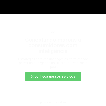
b2b2c
Conectando marcas a
consumidores com
inteligência
Estratégias para escalar negócios, fortalecendo
parcerias e chegando ao cliente final com mais
impacto.
conheça nossos serviços
patrocínio esportivo