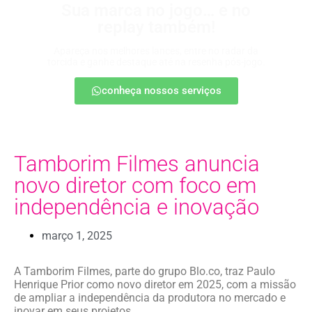
Sua marca no jogo… e no
replay também!
Apareça nos melhores lances, entre no radar da
torcida e ganhe destaque até na resenha pós-jogo.
conheça nossos serviços
Tamborim Filmes anuncia
novo diretor com foco em
independência e inovação
março 1, 2025
A Tamborim Filmes, parte do grupo Blo.co, traz Paulo
Henrique Prior como novo diretor em 2025, com a missão
de ampliar a independência da produtora no mercado e
inovar em seus projetos.