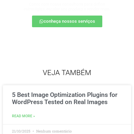
Conte com nossa consultoria para definir
estratégias, escalar seu produto e vender mais.
conheça nossos serviços
VEJA TAMBÉM
5 Best Image Optimization Plugins for
WordPress Tested on Real Images
READ MORE »
21/10/2025
Nenhum comentário