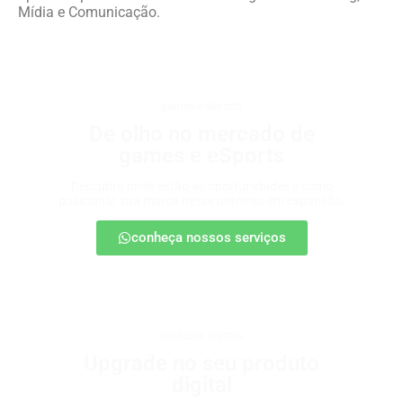
Mídia e Comunicação.
games e eSports
De olho no mercado de
games e eSports
Descubra onde estão as oportunidades e como
posicionar sua marca nesse universo em expansão.
conheça nossos serviços
produtos digitais
Upgrade no seu produto
digital