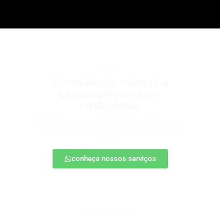
b2b2c
Conectando marcas a
consumidores com
inteligência
Estratégias para escalar negócios, fortalecendo
parcerias e chegando ao cliente final com mais
impacto.
conheça nossos serviços
patrocínio esportivo