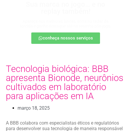
Sua marca no jogo… e no
replay também!
Apareça nos melhores lances, entre no radar da
torcida e ganhe destaque até na resenha pós-jogo.
conheça nossos serviços
Tecnologia biológica: BBB
apresenta Bionode, neurônios
cultivados em laboratório
para aplicações em IA
março 18, 2025
A BBB colabora com especialistas éticos e regulatórios
para desenvolver sua tecnologia de maneira responsável