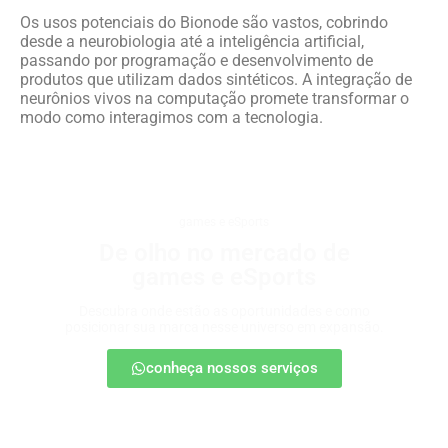
Os usos potenciais do Bionode são vastos, cobrindo
desde a neurobiologia até a inteligência artificial,
passando por programação e desenvolvimento de
produtos que utilizam dados sintéticos. A integração de
neurônios vivos na computação promete transformar o
modo como interagimos com a tecnologia.
games e eSports
De olho no mercado de
games e eSports
Descubra onde estão as oportunidades e como
posicionar sua marca nesse universo em expansão.
conheça nossos serviços