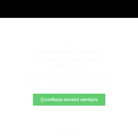
b2b2c
Conectando marcas a
consumidores com
inteligência
Estratégias para escalar negócios, fortalecendo
parcerias e chegando ao cliente final com mais
impacto.
conheça nossos serviços
patrocínio esportivo