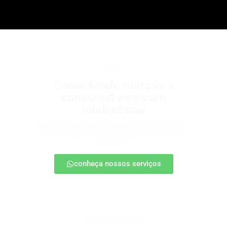
b2b2c
Conectando marcas a
consumidores com
inteligência
Estratégias para escalar negócios, fortalecendo
parcerias e chegando ao cliente final com mais
impacto.
conheça nossos serviços
patrocínio esportivo