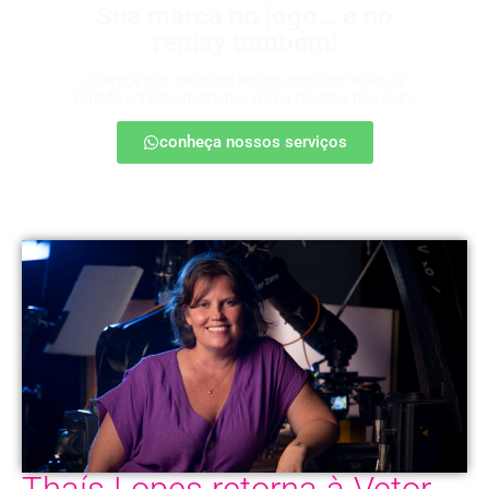
Sua marca no jogo… e no
replay também!
Apareça nos melhores lances, entre no radar da
torcida e ganhe destaque até na resenha pós-jogo.
conheça nossos serviços