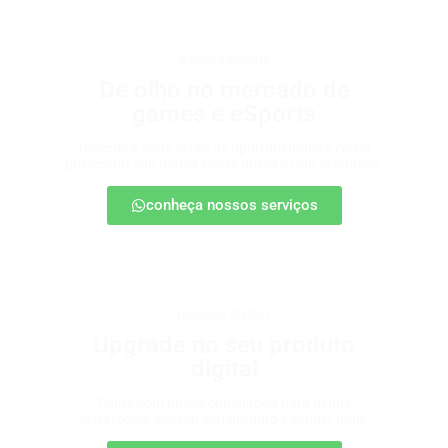
games e eSports
De olho no mercado de
games e eSports
Descubra onde estão as oportunidades e como
posicionar sua marca nesse universo em expansão.
conheça nossos serviços
produtos digitais
Upgrade no seu produto
digital
Conte com nossa consultoria para definir
estratégias, escalar seu produto e vender mais.