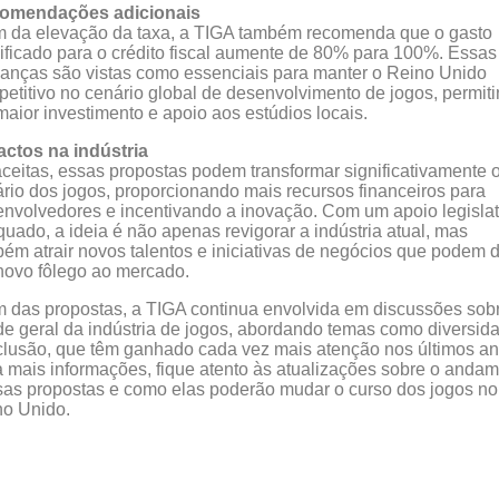
omendações adicionais
m da elevação da taxa, a TIGA também recomenda que o gasto
ificado para o crédito fiscal aumente de 80% para 100%. Essas
nças são vistas como essenciais para manter o Reino Unido
etitivo no cenário global de desenvolvimento de jogos, permit
aior investimento e apoio aos estúdios locais.
actos na indústria
ceitas, essas propostas podem transformar significativamente 
rio dos jogos, proporcionando mais recursos financeiros para
nvolvedores e incentivando a inovação. Com um apoio legislat
uado, a ideia é não apenas revigorar a indústria atual, mas
ém atrair novos talentos e iniciativas de negócios que podem 
ovo fôlego ao mercado.
 das propostas, a TIGA continua envolvida em discussões sob
e geral da indústria de jogos, abordando temas como diversid
clusão, que têm ganhado cada vez mais atenção nos últimos an
 mais informações, fique atento às atualizações sobre o anda
as propostas e como elas poderão mudar o curso dos jogos no
no Unido.