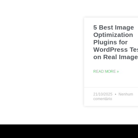
5 Best Image
Optimization
Plugins for
WordPress Te
on Real Imag
READ MORE »
21/10/2025
Nenhum
comentário