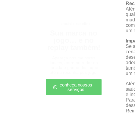
Rec
Alé
qual
muda
patrocínio esportivo
comp
um m
Sua marca no
jogo… e no
Imp
replay também!
Se a
cená
dese
Apareça nos melhores
adeq
lances, entre no radar da
torcida e ganhe destaque
tamb
até na resenha pós-jogo.
um n
Além
conheça nossos
saúd
serviços
e in
Para
dess
Rei