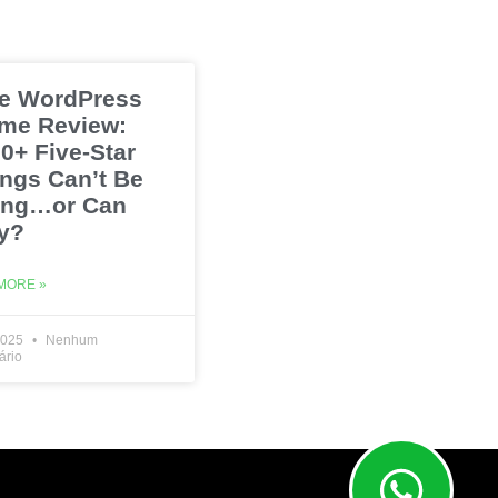
e WordPress
me Review:
0+ Five-Star
ings Can’t Be
ng…or Can
y?
MORE »
2025
Nenhum
ário