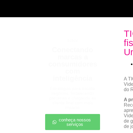
TI
fi
b2b2c
Conectando
U
marcas a
consumidores
com
inteligência
A TI
Vide
Estratégias para escalar
do R
negócios, fortalecendo
parcerias e chegando ao
A p
cliente final com mais
Rece
impacto.
apre
Vide
conheça nossos
de g
serviços
de j