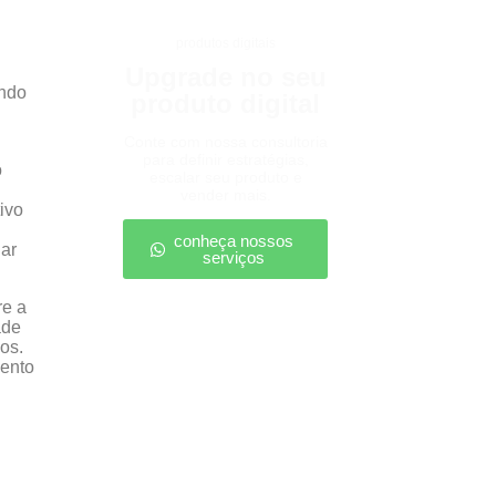
produtos digitais
Upgrade no seu
indo
produto digital
Conte com nossa consultoria
para definir estratégias,
o
escalar seu produto e
vender mais.
ivo
conheça nossos
dar
serviços
re a
ade
os.
mento