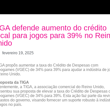
GA defende aumento do crédito
scal para jogos para 39% no Rei
nido
fevereiro 19, 2025
GA propôs aumentar a taxa do Crédito de Despesas com
ogames (VGEC) de 34% para 39% para ajudar a indústria de j
eino Unido.
roposta da TIGA
ntemente, a TIGA, a associação comercial do Reino Unido,
sentou sua proposta de elevar a taxa do Crédito de Despesas
ogames (VGEC) de 34% para 39%. Esta ação faz parte da revi
astos do governo, visando fornecer um suporte robusto à indúst
ogos no país.