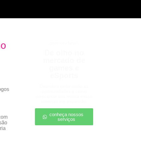
no
games e eSports
De olho no
mercado de
games e
eSports
Descubra onde estão as
ogos
oportunidades e como
posicionar sua marca nesse
universo em expansão.
conheça nossos
 com
serviços
são
ria