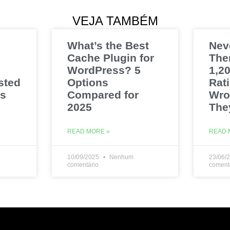
VEJA TAMBÉM
What’s the Best
Nev
Cache Plugin for
The
WordPress? 5
1,20
sted
Options
Rat
es
Compared for
Wro
2025
The
READ MORE »
READ 
10/09/2025
Nenhum
23/06/
comentário
coment