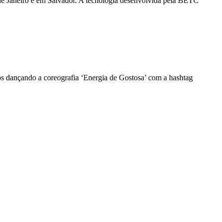
 de Janeiro e em Salvador. A tecnologia desenvolvida pela BETC
eos dançando a coreografia ‘Energia de Gostosa’ com a hashtag