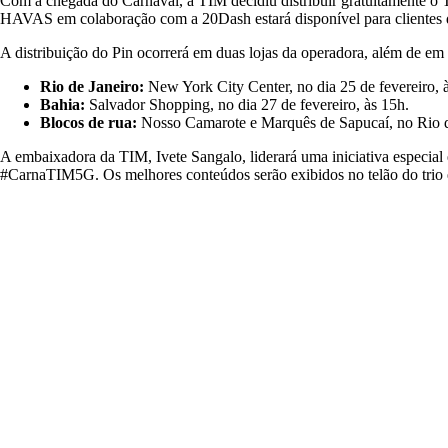
Com a chegada do Carnaval, a TIM decidiu distribuir gratuitamente o 
HAVAS em colaboração com a 20Dash estará disponível para clientes d
A distribuição do Pin ocorrerá em duas lojas da operadora, além de em 
Rio de Janeiro:
New York City Center, no dia 25 de fevereiro, 
Bahia:
Salvador Shopping, no dia 27 de fevereiro, às 15h.
Blocos de rua:
Nosso Camarote e Marquês de Sapucaí, no Rio de
A embaixadora da TIM, Ivete Sangalo, liderará uma iniciativa especial
#CarnaTIM5G. Os melhores conteúdos serão exibidos no telão do trio elé