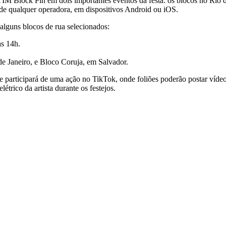
TIM Block Pin em dois importantes eventos da festa: os blocos no Rio
e qualquer operadora, em dispositivos Android ou iOS.
alguns blocos de rua selecionados:
às 14h.
 Janeiro, e Bloco Coruja, em Salvador.
 e participará de uma ação no TikTok, onde foliões poderão postar víd
trico da artista durante os festejos.