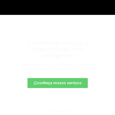
b2b2c
Conectando marcas a
consumidores com
inteligência
Estratégias para escalar negócios, fortalecendo
parcerias e chegando ao cliente final com mais
impacto.
conheça nossos serviços
patrocínio esportivo