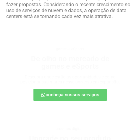
fazer propostas. Considerando o recente crescimento no
uso de serviços de nuvem e dados, a operação de data
centers está se tornando cada vez mais atrativa.
games e eSports
De olho no mercado de
games e eSports
Descubra onde estão as oportunidades e como
posicionar sua marca nesse universo em expansão.
conheça nossos serviços
produtos digitais
Upgrade no seu produto