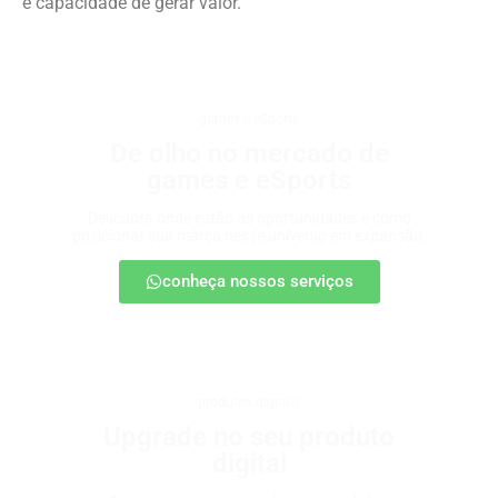
e capacidade de gerar valor.
games e eSports
De olho no mercado de
games e eSports
Descubra onde estão as oportunidades e como
posicionar sua marca nesse universo em expansão.
conheça nossos serviços
produtos digitais
Upgrade no seu produto
digital