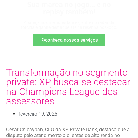
Sua marca no jogo… e no
replay também!
Apareça nos melhores lances, entre no radar da
torcida e ganhe destaque até na resenha pós-jogo.
conheça nossos serviços
Transformação no segmento
private: XP busca se destacar
na Champions League dos
assessores
fevereiro 19, 2025
Cesar Chicayban, CEO da XP Private Bank, destaca que a
disputa pelo atendimento a clientes de alta renda no