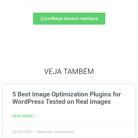
Conte com nossa consultoria para definir
estratégias, escalar seu produto e vender mais.
conheça nossos serviços
VEJA TAMBÉM
5 Best Image Optimization Plugins for
WordPress Tested on Real Images
READ MORE »
21/10/2025
Nenhum comentário