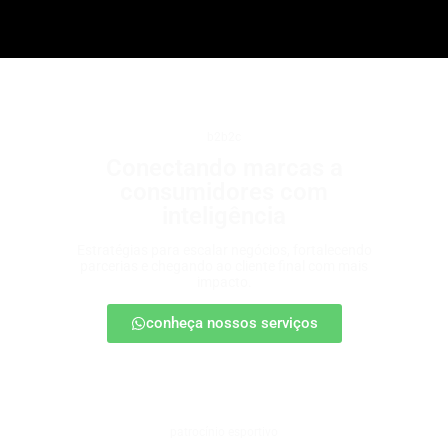
b2b2c
Conectando marcas a
consumidores com
inteligência
Estratégias para escalar negócios, fortalecendo
parcerias e chegando ao cliente final com mais
impacto.
conheça nossos serviços
patrocínio esportivo