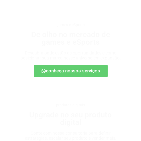
games e eSports
De olho no mercado de
games e eSports
Descubra onde estão as oportunidades e como
posicionar sua marca nesse universo em expansão.
conheça nossos serviços
produtos digitais
Upgrade no seu produto
digital
Conte com nossa consultoria para definir
estratégias, escalar seu produto e vender mais.