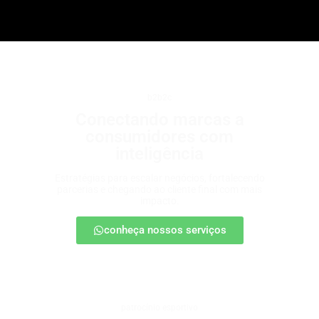
b2b2c
Conectando marcas a
consumidores com
inteligência
Estratégias para escalar negócios, fortalecendo
parcerias e chegando ao cliente final com mais
impacto.
conheça nossos serviços
patrocínio esportivo