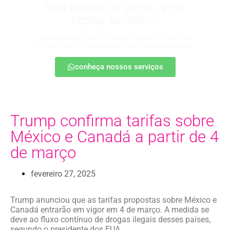
Sua marca no jogo… e no
replay também!
Apareça nos melhores lances, entre no radar da
torcida e ganhe destaque até na resenha pós-jogo.
conheça nossos serviços
Trump confirma tarifas sobre
México e Canadá a partir de 4
de março
fevereiro 27, 2025
Trump anunciou que as tarifas propostas sobre México e
Canadá entrarão em vigor em 4 de março. A medida se
deve ao fluxo contínuo de drogas ilegais desses países,
segundo o presidente dos EUA.