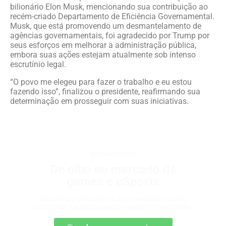
bilionário Elon Musk, mencionando sua contribuição ao
recém-criado Departamento de Eficiência Governamental.
Musk, que está promovendo um desmantelamento de
agências governamentais, foi agradecido por Trump por
seus esforços em melhorar a administração pública,
embora suas ações estejam atualmente sob intenso
escrutínio legal.
“O povo me elegeu para fazer o trabalho e eu estou
fazendo isso”, finalizou o presidente, reafirmando sua
determinação em prosseguir com suas iniciativas.
games e eSports
De olho no mercado de
games e eSports
Descubra onde estão as oportunidades e como
posicionar sua marca nesse universo em expansão.