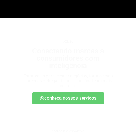
b2b2c
Conectando marcas a
consumidores com
inteligência
Estratégias para escalar negócios, fortalecendo
parcerias e chegando ao cliente final com mais
impacto.
conheça nossos serviços
patrocínio esportivo