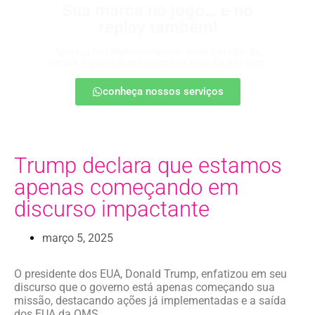
Sua marca no jogo… e no
replay também!
Apareça nos melhores lances, entre no radar da
torcida e ganhe destaque até na resenha pós-jogo.
conheça nossos serviços
Trump declara que estamos
apenas começando em
discurso impactante
março 5, 2025
O presidente dos EUA, Donald Trump, enfatizou em seu
discurso que o governo está apenas começando sua
missão, destacando ações já implementadas e a saída
dos EUA da OMS.