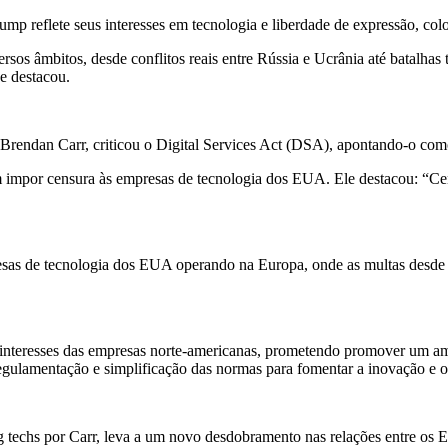
ump reflete seus interesses em tecnologia e liberdade de expressão, c
sos âmbitos, desde conflitos reais entre Rússia e Ucrânia até batalhas
e destacou.
endan Carr, criticou o Digital Services Act (DSA), apontando-o como
por censura às empresas de tecnologia dos EUA. Ele destacou: “Cens
resas de tecnologia dos EUA operando na Europa, onde as multas desde
nteresses das empresas norte-americanas, prometendo promover um amb
regulamentação e simplificação das normas para fomentar a inovação e o
ig techs por Carr, leva a um novo desdobramento nas relações entre os 