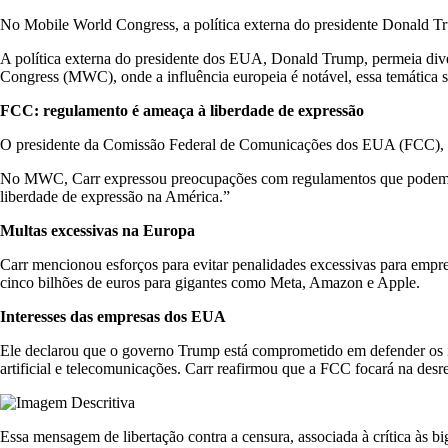
No Mobile World Congress, a política externa do presidente Donald Tr
A política externa do presidente dos EUA, Donald Trump, permeia diver
Congress (MWC), onde a influência europeia é notável, essa temática s
FCC: regulamento é ameaça à liberdade de expressão
O presidente da Comissão Federal de Comunicações dos EUA (FCC), Br
No MWC, Carr expressou preocupações com regulamentos que podem im
liberdade de expressão na América.”
Multas excessivas na Europa
Carr mencionou esforços para evitar penalidades excessivas para emp
cinco bilhões de euros para gigantes como Meta, Amazon e Apple.
Interesses das empresas dos EUA
Ele declarou que o governo Trump está comprometido em defender os i
artificial e telecomunicações. Carr reafirmou que a FCC focará na des
Essa mensagem de libertação contra a censura, associada à crítica às b