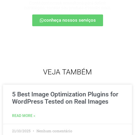
Conte com nossa consultoria para definir
estratégias, escalar seu produto e vender mais.
conheça nossos serviços
VEJA TAMBÉM
5 Best Image Optimization Plugins for
WordPress Tested on Real Images
READ MORE »
21/10/2025
Nenhum comentário