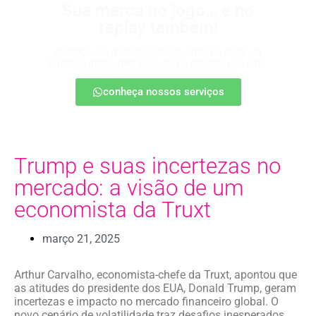
Sua marca no jogo… e no
replay também!
Apareça nos melhores lances, entre no radar da
torcida e ganhe destaque até na resenha pós-jogo.
conheça nossos serviços
Trump e suas incertezas no
mercado: a visão de um
economista da Truxt
março 21, 2025
Arthur Carvalho, economista-chefe da Truxt, apontou que
as atitudes do presidente dos EUA, Donald Trump, geram
incertezas e impacto no mercado financeiro global. O
novo cenário de volatilidade traz desafios inesperados