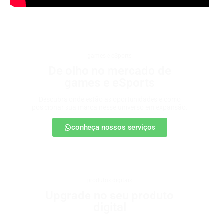
games e eSports
De olho no mercado de
games e eSports
Descubra onde estão as oportunidades e como
posicionar sua marca nesse universo em expansão.
conheça nossos serviços
produtos digitais
Upgrade no seu produto
digital