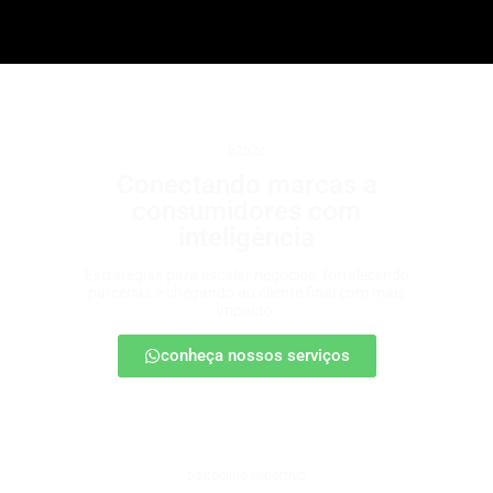
b2b2c
Conectando marcas a
consumidores com
inteligência
Estratégias para escalar negócios, fortalecendo
parcerias e chegando ao cliente final com mais
impacto.
conheça nossos serviços
patrocínio esportivo