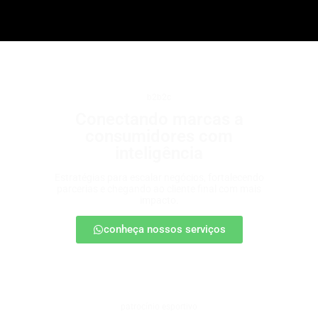
b2b2c
Conectando marcas a
consumidores com
inteligência
Estratégias para escalar negócios, fortalecendo
parcerias e chegando ao cliente final com mais
impacto.
conheça nossos serviços
patrocínio esportivo