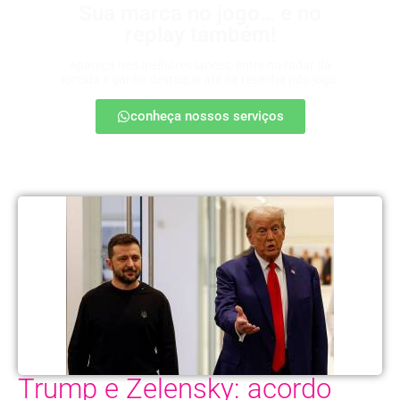
Sua marca no jogo… e no
replay também!
Apareça nos melhores lances, entre no radar da
torcida e ganhe destaque até na resenha pós-jogo.
conheça nossos serviços
Trump e Zelensky: acordo