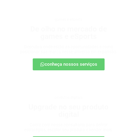
games e eSports
De olho no mercado de
games e eSports
Descubra onde estão as oportunidades e como
posicionar sua marca nesse universo em expansão.
conheça nossos serviços
produtos digitais
Upgrade no seu produto
digital
Conte com nossa consultoria para definir
estratégias, escalar seu produto e vender mais.