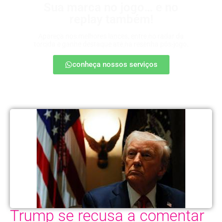
Sua marca no jogo… e no
replay também!
Apareça nos melhores lances, entre no radar da
torcida e ganhe destaque até na resenha pós-jogo.
conheça nossos serviços
Trump se recusa a comentar