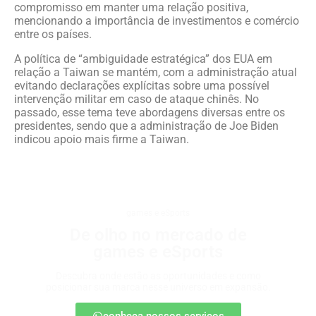
compromisso em manter uma relação positiva,
mencionando a importância de investimentos e comércio
entre os países.
A política de “ambiguidade estratégica” dos EUA em
relação a Taiwan se mantém, com a administração atual
evitando declarações explícitas sobre uma possível
intervenção militar em caso de ataque chinês. No
passado, esse tema teve abordagens diversas entre os
presidentes, sendo que a administração de Joe Biden
indicou apoio mais firme a Taiwan.
games e eSports
De olho no mercado de
games e eSports
Descubra onde estão as oportunidades e como
posicionar sua marca nesse universo em expansão.