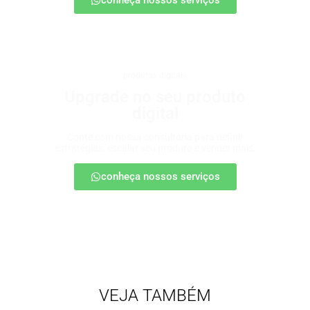
conheça nossos serviços
produtos digitais
Upgrade no seu produto
digital
Conte com nossa consultoria para definir
estratégias, escalar seu produto e vender mais.
conheça nossos serviços
VEJA TAMBÉM