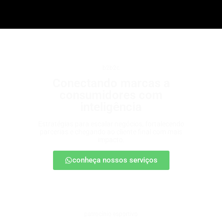
b2b2c
Conectando marcas a
consumidores com
inteligência
Estratégias para escalar negócios, fortalecendo
parcerias e chegando ao cliente final com mais
impacto.
conheça nossos serviços
patrocínio esportivo