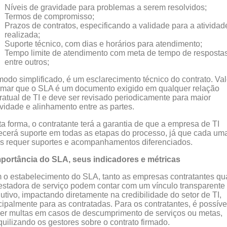
Níveis de gravidade para problemas a serem resolvidos;
Termos de compromisso;
Prazos de contratos, especificando a validade para a atividad
realizada;
Suporte técnico, com dias e horários para atendimento;
Tempo limite de atendimento com meta de tempo de respostas
entre outros;
odo simplificado, é um esclarecimento técnico do contrato. Va
rmar que o SLA é um documento exigido em qualquer relação
ratual de TI e deve ser revisado periodicamente para maior
ividade e alinhamento entre as partes.
a forma, o contratante terá a garantia de que a empresa de TI
ecerá suporte em todas as etapas do processo, já que cada um
s requer suportes e acompanhamentos diferenciados.
mportância do SLA, seus indicadores e métricas
o estabelecimento do SLA, tanto as empresas contratantes qu
estadora de serviço podem contar com um vínculo transparente
utivo, impactando diretamente na credibilidade do setor de TI,
cipalmente para as contratadas. Para os contratantes, é possíve
er multas em casos de descumprimento de serviços ou metas,
quilizando os gestores sobre o contrato firmado.