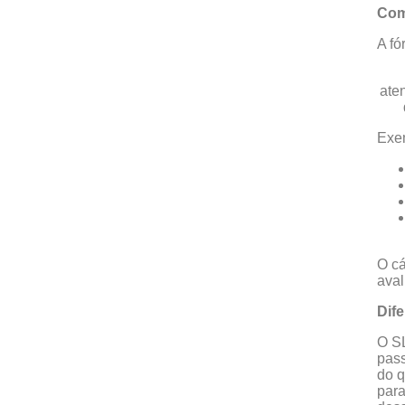
Com
A fó
ate
Exem
O cá
aval
Dif
O SL
pass
do q
para