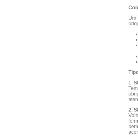
Com
Um S
orto
Tip
1. S
Tem 
obri
aten
2. 
Volt
form
perm
acor