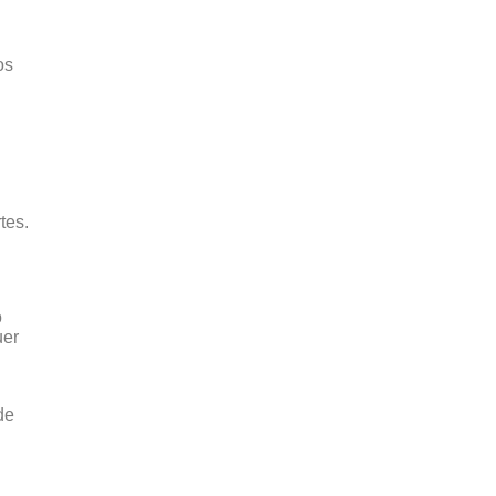
os
tes.
o
uer
de