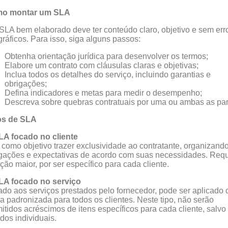
o montar um SLA
LA bem elaborado deve ter conteúdo claro, objetivo e sem err
gráficos. Para isso, siga alguns passos:
Obtenha orientação jurídica para desenvolver os termos;
Elabore um contrato com cláusulas claras e objetivas;
Inclua todos os detalhes do serviço, incluindo garantias e
obrigações;
Defina indicadores e metas para medir o desempenho;
Descreva sobre quebras contratuais por uma ou ambas as par
os de SLA
LA focado no cliente
como objetivo trazer exclusividade ao contratante, organizand
gações e expectativas de acordo com suas necessidades. Req
ção maior, por ser específico para cada cliente.
SLA focado no serviço
ado aos serviços prestados pelo fornecedor, pode ser aplicado 
a padronizada para todos os clientes. Neste tipo, não serão
itidos acréscimos de itens específicos para cada cliente, salvo
dos individuais.