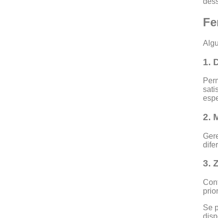
dess
Fe
Algu
1.
Perm
sati
espe
2. 
Gere
dife
3. 
Cont
prio
Se p
disp