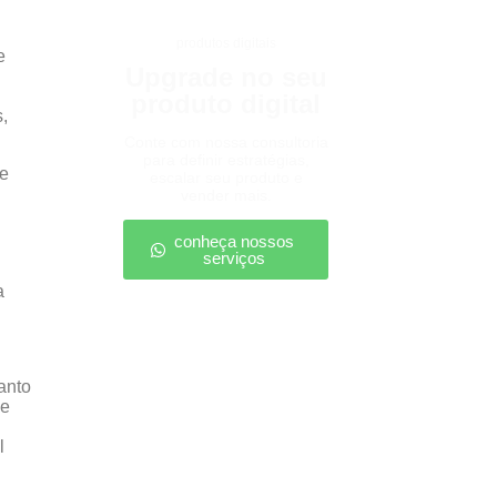
produtos digitais
e
Upgrade no seu
produto digital
,
Conte com nossa consultoria
para definir estratégias,
le
escalar seu produto e
vender mais.
conheça nossos
serviços
a
anto
 e
l