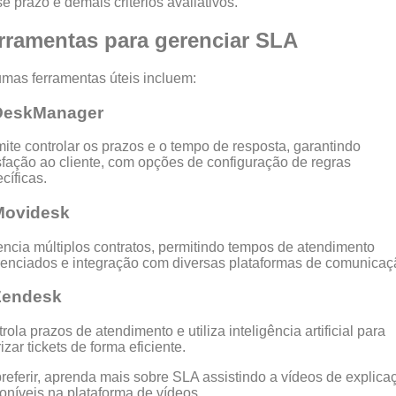
e prazo e demais critérios avaliativos.
rramentas para gerenciar SLA
mas ferramentas úteis incluem:
 DeskManager
ite controlar os prazos e o tempo de resposta, garantindo
sfação ao cliente, com opções de configuração de regras
cíficas.
Movidesk
ncia múltiplos contratos, permitindo tempos de atendimento
renciados e integração com diversas plataformas de comunicaç
Zendesk
rola prazos de atendimento e utiliza inteligência artificial para
rizar tickets de forma eficiente.
referir, aprenda mais sobre SLA assistindo a vídeos de explica
oníveis na plataforma de vídeos.