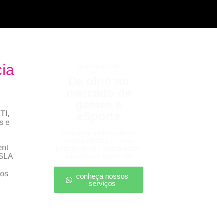
cia
games e eSports
De olho no
mercado de
games e
TI,
eSports
s e
Descubra onde estão as
oportunidades e como
ent
posicionar sua marca nesse
 SLA
universo em expansão.
ços
conheça nossos
serviços