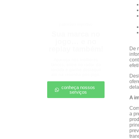
patrocínio esportivo
Sua marca no
jogo… e no
replay também!
De m
info
Apareça nos melhores
cont
lances, entre no radar da
efet
torcida e ganhe destaque
até na resenha pós-jogo.
Dest
ofer
dela
conheça nossos
serviços
A i
Com 
a pr
prod
prin
prev
tran