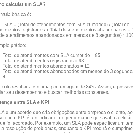
o calcular um SLA?
rmula básica é:
SLA = (Total de atendimentos com SLA cumprido) / (Total de
ndimentos registrados + Total de atendimentos abandonados – T
de atendimentos abandonados em menos de 3 segundos) * 10
plo prático:
Total de atendimentos com SLA cumprido = 85
Total de atendimentos registrados = 93
Total de atendimentos abandonados = 12
Total de atendimentos abandonados em menos de 3 segundo
4
lculo resultaria em uma porcentagem de 84%. Assim, é possíve
iar seu desempenho e buscar melhorias constantes.
erença entre SLA e KPI
A é um acordo que cria obrigações entre empresa e cliente, ao
o que o KPI é um indicador de performance que avalia a eficác
ue foi acordado. Por exemplo, um SLA pode especificar um te
 a resolução de problemas, enquanto o KPI medirá o cumprime