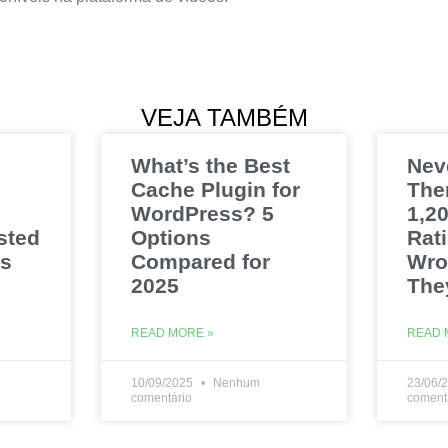
VEJA TAMBÉM
What’s the Best
Nev
Cache Plugin for
The
WordPress? 5
1,20
sted
Options
Rat
es
Compared for
Wro
2025
The
READ MORE »
READ 
10/09/2025
Nenhum
23/06/
comentário
coment