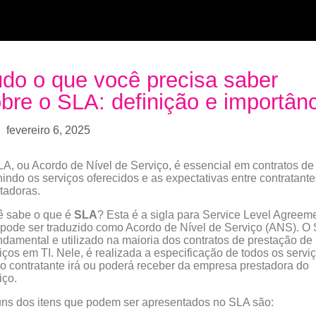
do o que você precisa saber
bre o SLA: definição e importân
fevereiro 6, 2025
A, ou Acordo de Nível de Serviço, é essencial em contratos de 
nindo os serviços oferecidos e as expectativas entre contratante
tadoras.
ê sabe o que é
SLA
? Esta é a sigla para Service Level Agreem
pode ser traduzido como Acordo de Nível de Serviço (ANS). O
ndamental e utilizado na maioria dos contratos de prestação de
iços em TI. Nele, é realizada a especificação de todos os servi
o contratante irá ou poderá receber da empresa prestadora do
iço.
ns dos itens que podem ser apresentados no SLA são: