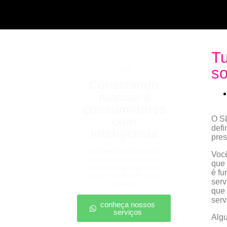
Tu
so
b2b2c
Conectando
marcas a
consumidores
com
O SL
defi
inteligência
pres
Estratégias para escalar
Voc
negócios, fortalecendo
que 
parcerias e chegando ao
é fu
cliente final com mais
serv
impacto.
que 
serv
conheça nossos
serviços
Algu