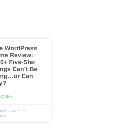
e WordPress
me Review:
0+ Five-Star
ings Can’t Be
ng…or Can
y?
MORE »
2025
Nenhum
ário