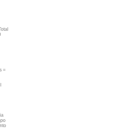
otal
0
s =
l
ia
mpo
nto