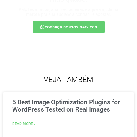
Palpites afiados, análises certeiras e aquela ajudinha
marota pra sua audiência confiar… e apostar.
conheça nossos serviços
VEJA TAMBÉM
5 Best Image Optimization Plugins for
WordPress Tested on Real Images
READ MORE »