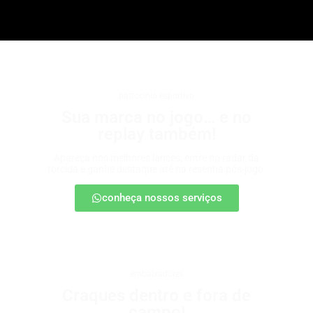
patrocínio esportivo
Sua marca no jogo… e no
replay também!
Apareça nos melhores lances, entre no radar da
torcida e ganhe destaque até na resenha pós-jogo.
conheça nossos serviços
embaixadores
Craques dentro e fora de
campo!