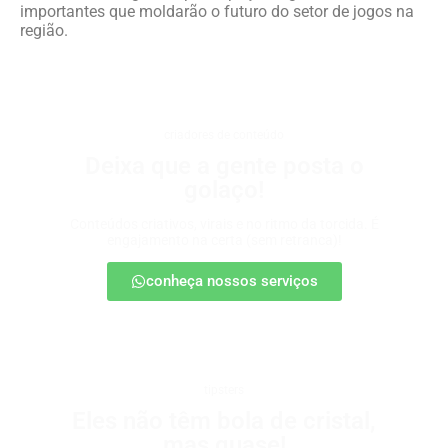
importantes que moldarão o futuro do setor de jogos na
região.
criadores de conteúdo
Deixa que a gente posta o
golaço!
Conteúdos criativos, virais e no ritmo da torcida. É
engajamento na certa (sem retranca)!
conheça nossos serviços
tipsters
Eles não têm bola de cristal,
mas quase!