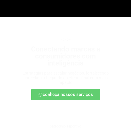
b2b2c
Conectando marcas a
consumidores com
inteligência
Estratégias para escalar negócios, fortalecendo
parcerias e chegando ao cliente final com mais
impacto.
conheça nossos serviços
patrocínio esportivo