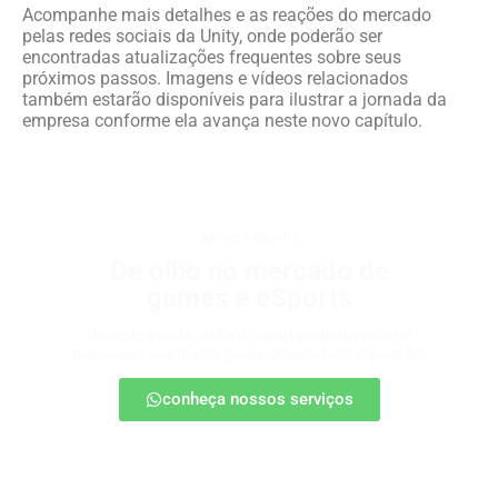
Acompanhe mais detalhes e as reações do mercado
pelas redes sociais da Unity, onde poderão ser
encontradas atualizações frequentes sobre seus
próximos passos. Imagens e vídeos relacionados
também estarão disponíveis para ilustrar a jornada da
empresa conforme ela avança neste novo capítulo.
games e eSports
De olho no mercado de
games e eSports
Descubra onde estão as oportunidades e como
posicionar sua marca nesse universo em expansão.
conheça nossos serviços