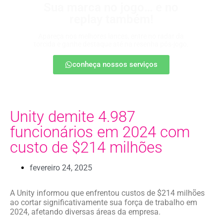
Sua marca no jogo… e no
replay também!
Apareça nos melhores lances, entre no radar da
torcida e ganhe destaque até na resenha pós-jogo.
conheça nossos serviços
Unity demite 4.987
funcionários em 2024 com
custo de $214 milhões
fevereiro 24, 2025
A Unity informou que enfrentou custos de $214 milhões
ao cortar significativamente sua força de trabalho em
2024, afetando diversas áreas da empresa.