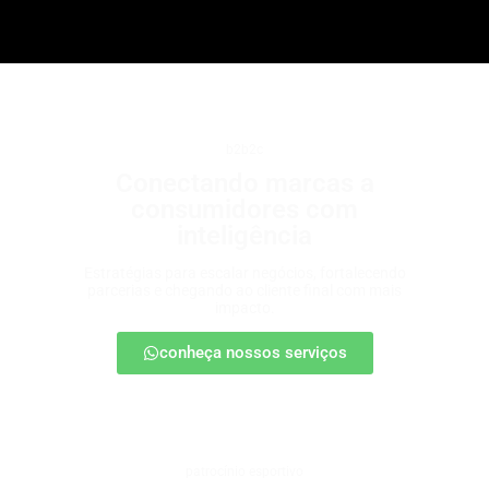
b2b2c
Conectando marcas a
consumidores com
inteligência
Estratégias para escalar negócios, fortalecendo
parcerias e chegando ao cliente final com mais
impacto.
conheça nossos serviços
patrocínio esportivo