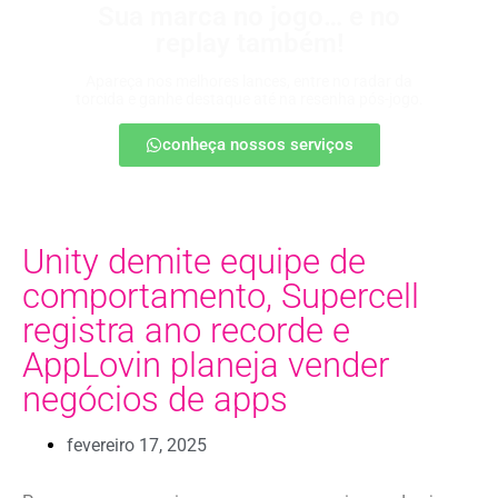
Sua marca no jogo… e no
replay também!
Apareça nos melhores lances, entre no radar da
torcida e ganhe destaque até na resenha pós-jogo.
conheça nossos serviços
Unity demite equipe de
comportamento, Supercell
registra ano recorde e
AppLovin planeja vender
negócios de apps
fevereiro 17, 2025