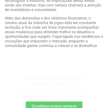
reconfigurar a indústria. As implicações dessa venda
ainda são incertas, mas com certeza chamará a atenção
de investidores e concorrentes.
Além das demissões e dos relatórios financeiros, o
cenário atual da indústria de jogos está em constante
evolução, e fica cada vez mais importante acompanhar
essas mudanças para entender melhor os desafios e
oportunidades que surgem. Fique ligado nas tendências e
inovações que impactam o mercado, enquanto a
comunidade gamer continua a crescer e se diversificar.
games e eSports
De olho no mercado de
games e eSports
Descubra onde estão as oportunidades e como
posicionar sua marca nesse universo em expansão.
conheça nossos serviços