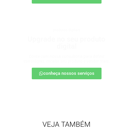
produtos digitais
Upgrade no seu produto
digital
Conte com nossa consultoria para definir
estratégias, escalar seu produto e vender mais.
conheça nossos serviços
VEJA TAMBÉM