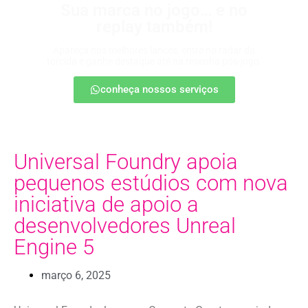
Sua marca no jogo… e no
replay também!
Apareça nos melhores lances, entre no radar da
torcida e ganhe destaque até na resenha pós-jogo.
conheça nossos serviços
Universal Foundry apoia
pequenos estúdios com nova
iniciativa de apoio a
desenvolvedores Unreal
Engine 5
março 6, 2025