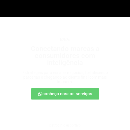
b2b2c
Conectando marcas a
consumidores com
inteligência
Estratégias para escalar negócios, fortalecendo
parcerias e chegando ao cliente final com mais
impacto.
conheça nossos serviços
patrocínio esportivo