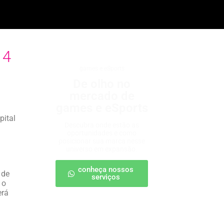
14
games e eSports
De olho no
mercado de
games e eSports
pital
Descubra onde estão as
oportunidades e como
posicionar sua marca nesse
universo em expansão.
conheça nossos
 de
serviços
 o
erá