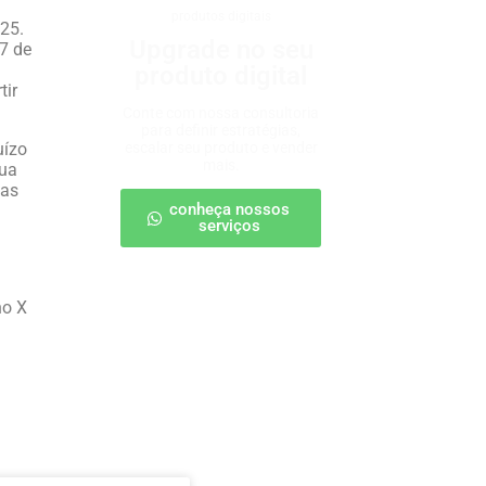
produtos digitais
025.
Upgrade no seu
7 de
produto digital
tir
Conte com nossa consultoria
para definir estratégias,
uízo
escalar seu produto e vender
mais.
sua
sas
conheça nossos
serviços
no X