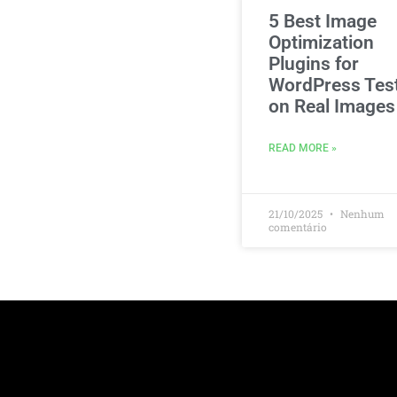
5 Best Image
Optimization
Plugins for
WordPress Tes
on Real Images
READ MORE »
21/10/2025
Nenhum
comentário