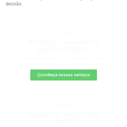
decisão.
games e eSports
De olho no mercado de
games e eSports
Descubra onde estão as oportunidades e como
posicionar sua marca nesse universo em expansão.
conheça nossos serviços
produtos digitais
Upgrade no seu produto
digital