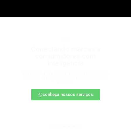
b2b2c
Conectando marcas a
consumidores com
inteligência
Estratégias para escalar negócios, fortalecendo
parcerias e chegando ao cliente final com mais
impacto.
conheça nossos serviços
patrocínio esportivo