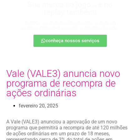
Sua marca no jogo… e no
replay também!
Apareça nos melhores lances, entre no radar da
torcida e ganhe destaque até na resenha pós-jogo.
conheça nossos serviços
Vale (VALE3) anuncia novo
programa de recompra de
ações ordinárias
fevereiro 20, 2025
A Vale (VALE3) anunciou a aprovação de um novo
programa que permitirá a recompra de até 120 milhões
de ações ordinárias em um prazo de 18 meses,
representando cerca de 3% do total de ações em