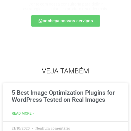
Conte com nossa consultoria para definir
estratégias, escalar seu produto e vender mais.
conheça nossos serviços
VEJA TAMBÉM
5 Best Image Optimization Plugins for
WordPress Tested on Real Images
READ MORE »
21/10/2025
Nenhum comentário