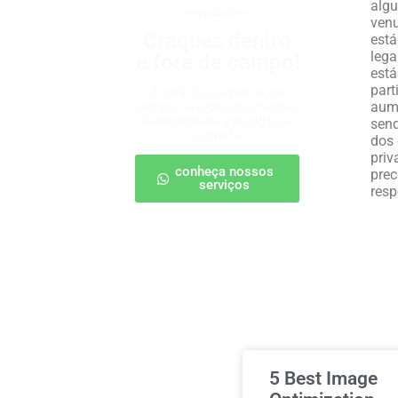
algu
embaixadores
venu
Craques dentro
está
lega
e fora de campo!
está
part
A cara da sua marca em
aume
campo, na rede e na resenha.
Autenticidade que engaja e
send
converte.
dos 
priv
conheça nossos
prec
serviços
resp
5 Best Image