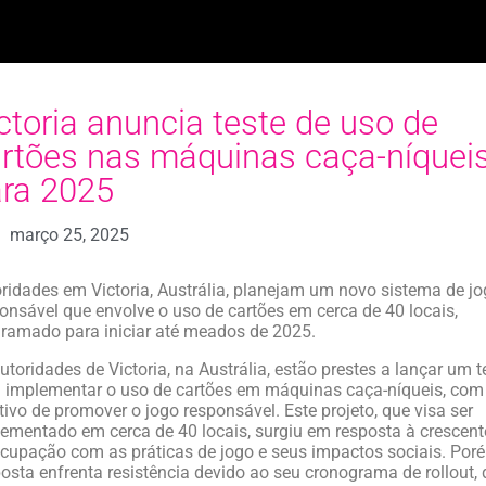
ctoria anuncia teste de uso de
rtões nas máquinas caça-níquei
ra 2025
março 25, 2025
ridades em Victoria, Austrália, planejam um novo sistema de j
onsável que envolve o uso de cartões em cerca de 40 locais,
ramado para iniciar até meados de 2025.
utoridades de Victoria, na Austrália, estão prestes a lançar um t
 implementar o uso de cartões em máquinas caça-níqueis, com
tivo de promover o jogo responsável. Este projeto, que visa ser
ementado em cerca de 40 locais, surgiu em resposta à crescent
cupação com as práticas de jogo e seus impactos sociais. Poré
osta enfrenta resistência devido ao seu cronograma de rollout,