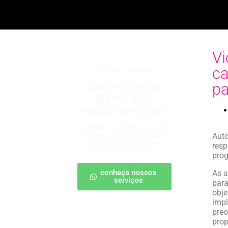
Vi
ca
patrocínio esportivo
Sua marca no
pa
jogo… e no
replay também!
Apareça nos melhores lances,
entre no radar da torcida e
Auto
ganhe destaque até na
resp
resenha pós-jogo.
prog
conheça nossos
As a
serviços
para
obje
impl
preo
prop