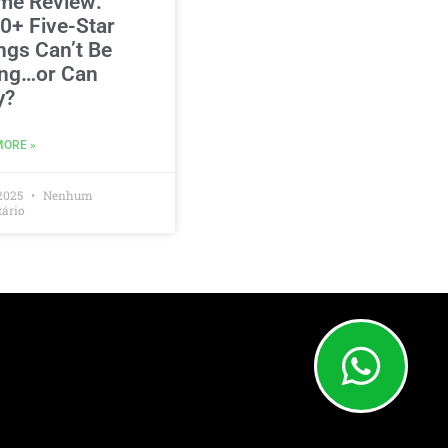
me Review:
0+ Five-Star
ngs Can’t Be
ng…or Can
y?
MORE »
2025
Nenhum
ário