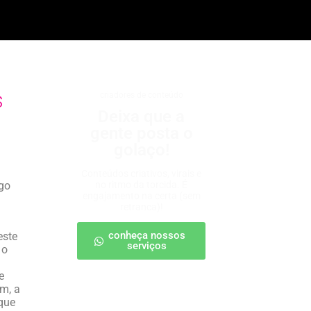
s
criadores de conteúdo
Deixa que a
gente posta o
golaço!
Conteúdos criativos, virais e
ogo
no ritmo da torcida. É
engajamento na certa (sem
retranca)!
conheça nossos
este
serviços
 o
e
m, a
 que