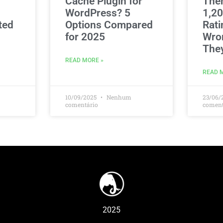
Cache Plugin for
The
WordPress? 5
1,20
ted
Options Compared
Rati
for 2025
Wro
The
READ MORE »
READ 
10/09/2025
Nenhum
23/06/
comentário
coment
2025