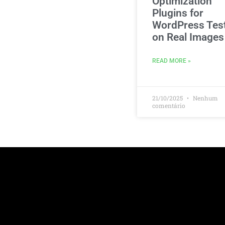
Optimization
Plugins for
WordPress Tes
on Real Images
READ MORE »
21/10/2025
Nenhum
comentário