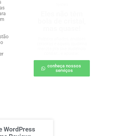
s
tipsters
tas
Eles não têm
ara
ém
bola de cristal,
mas quase!
stão
Palpites afiados, análises
ão
certeiras e aquela ajudinha
marota pra sua audiência
er
confiar… e apostar.
conheça nossos
serviços
e WordPress