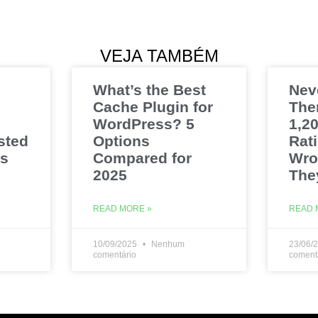
VEJA TAMBÉM
What’s the Best
Nev
Cache Plugin for
The
WordPress? 5
1,20
sted
Options
Rat
es
Compared for
Wro
2025
The
READ MORE »
READ 
10/09/2025
Nenhum
23/06/
comentário
coment