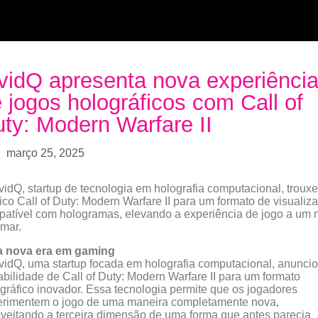
vidQ apresenta nova experiênci
 jogos holográficos com Call of
ty: Modern Warfare II
março 25, 2025
vidQ, startup de tecnologia em holografia computacional, trouxe
ico Call of Duty: Modern Warfare II para um formato de visualiz
atível com hologramas, elevando a experiência de jogo a um 
mar.
 nova era em gaming
vidQ, uma startup focada em holografia computacional, anuncio
abilidade de Call of Duty: Modern Warfare II para um formato
gráfico inovador. Essa tecnologia permite que os jogadores
erimentem o jogo de uma maneira completamente nova,
veitando a terceira dimensão de uma forma que antes parecia