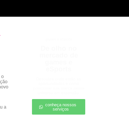
a
games e eSports
De olho no
mercado de
games e
eSports
 o
Descubra onde estão as
ação
oportunidades e como
novo
posicionar sua marca nesse
universo em expansão.
conheça nossos
u a
serviços