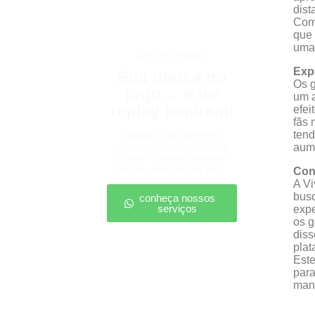
dist
Com 
que 
uma
patrocínio esportivo
Exp
Sua marca no
Os g
jogo… e no
um a
replay também!
efei
fãs 
tend
Apareça nos melhores
lances, entre no radar da
aume
torcida e ganhe destaque
até na resenha pós-jogo.
Con
A Vi
busc
conheça nossos
serviços
expe
os g
diss
plat
Este
para
mant