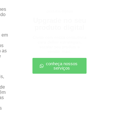
hes
produtos digitais
ndo
Upgrade no seu
produto digital
e em
Conte com nossa consultoria
para definir estratégias,
os
escalar seu produto e
m as
vender mais.
e
conheça nossos
serviços
s,
nde
lém
as
s