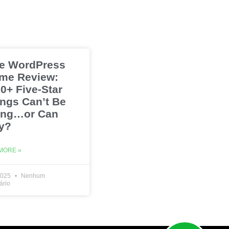
e WordPress
me Review:
0+ Five-Star
ings Can’t Be
ng…or Can
y?
MORE »
2025
Nenhum
ário