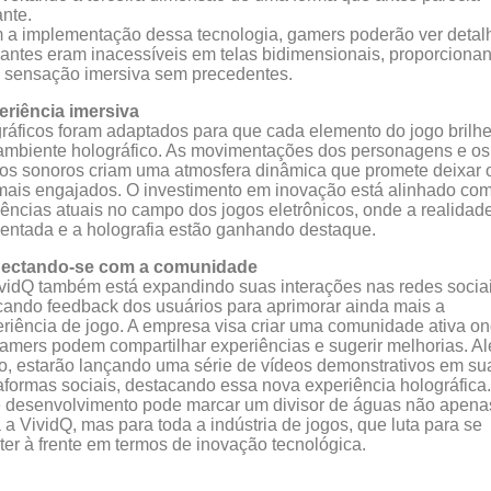
ante.
a implementação dessa tecnologia, gamers poderão ver detal
antes eram inacessíveis em telas bidimensionais, proporciona
 sensação imersiva sem precedentes.
eriência imersiva
ráficos foram adaptados para que cada elemento do jogo brilh
mbiente holográfico. As movimentações dos personagens e os
tos sonoros criam uma atmosfera dinâmica que promete deixar 
mais engajados. O investimento em inovação está alinhado co
ências atuais no campo dos jogos eletrônicos, onde a realidad
ntada e a holografia estão ganhando destaque.
ectando-se com a comunidade
vidQ também está expandindo suas interações nas redes sociai
ando feedback dos usuários para aprimorar ainda mais a
riência de jogo. A empresa visa criar uma comunidade ativa o
amers podem compartilhar experiências e sugerir melhorias. A
o, estarão lançando uma série de vídeos demonstrativos em su
aformas sociais, destacando essa nova experiência holográfica.
 desenvolvimento pode marcar um divisor de águas não apena
 a VividQ, mas para toda a indústria de jogos, que luta para se
er à frente em termos de inovação tecnológica.