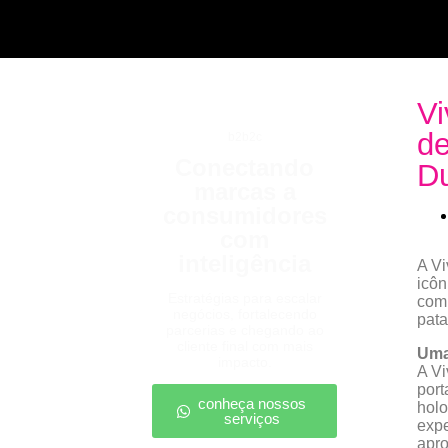
Vi
de
b2b2c
Conectando
Du
marcas a
consumidores
com
inteligência
A Vi
icôn
Estratégias para escalar
comp
negócios, fortalecendo
pata
parcerias e chegando ao
cliente final com mais
Uma
impacto.
A Vi
port
conheça nossos
holo
serviços
exp
apro