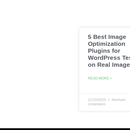
5 Best Image
Optimization
Plugins for
WordPress Te
on Real Imag
READ MORE »
21/10/2025
Nenhum
comentário