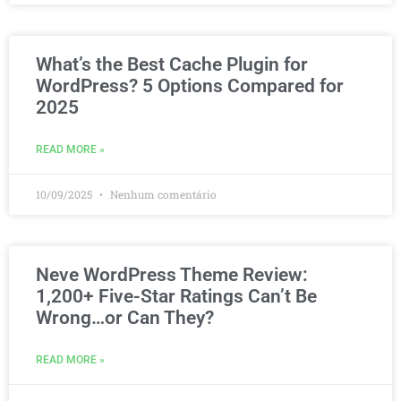
What’s the Best Cache Plugin for
WordPress? 5 Options Compared for
2025
READ MORE »
10/09/2025
Nenhum comentário
Neve WordPress Theme Review:
1,200+ Five-Star Ratings Can’t Be
Wrong…or Can They?
READ MORE »