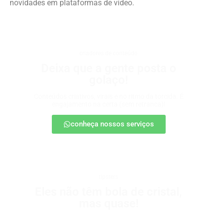
novidades em plataformas de vídeo.
criadores de conteúdo
Deixa que a gente posta o
golaço!
Conteúdos criativos, virais e no ritmo da torcida. É
engajamento na certa (sem retranca)!
conheça nossos serviços
tipsters
Eles não têm bola de cristal,
mas quase!