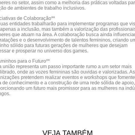
eres no setor, assim como a melhoria das práticas voltadas pa
ção de ambientes de trabalho inclusivos.
iciativas de Colaboração**
uas entidades trabalharão para implementar programas que v
apenas a inclusão, mas também a valorização das profissionai
eres que atuam na área. A colaboração busca ainda influencia
ratações e o desenvolvimento de talentos femininos, criando u
nho sólido para futuras gerações de mulheres que desejam
essar e prosperar no universo dos games.
minhos para o Futuro**
 união representa um passo importante rumo a um setor mais
librado, onde as vozes femininas são ouvidas e valorizadas. As
nizações pretendem realizar eventos e workshops que foment
a de conhecimento e a construção de uma rede sólida de apoio,
orcionando um futuro mais promissor para as mulheres na indús
ogos.
VEJA TAMBÉM