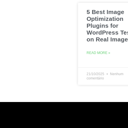
5 Best Image
Optimization
Plugins for
WordPress Te
on Real Imag
READ MORE »
21/10/2025
Nenhum
comentário