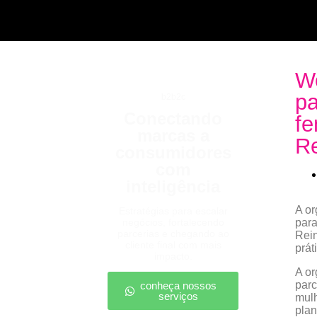
W
pa
b2b2c
Conectando
fe
marcas a
Re
consumidores
com
inteligência
A or
Estratégias para escalar
negócios, fortalecendo
para
parcerias e chegando ao
Rein
cliente final com mais
prát
impacto.
A or
parc
conheça nossos
serviços
mulh
plan