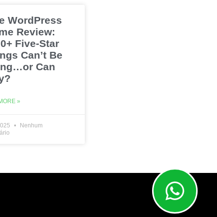
e WordPress
me Review:
0+ Five-Star
ings Can’t Be
ng…or Can
y?
MORE »
2025
Nenhum
ário