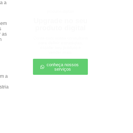
ra a
produtos digitais
Upgrade no seu
isem
produto digital
s
r as
Conte com nossa consultoria
m
para definir estratégias,
escalar seu produto e
vender mais.
conheça nossos
serviços
em a
tria