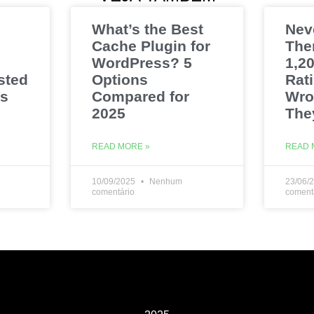
What’s the Best
Nev
Cache Plugin for
The
WordPress? 5
1,20
sted
Options
Rat
es
Compared for
Wro
2025
The
READ MORE »
READ 
10/09/2025
Nenhum
23/06/
comentário
coment