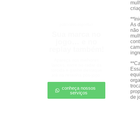
mulh
cria
**In
As d
patrocínio esportivo
não 
Sua marca no
mulh
jogo… e no
cont
cami
replay também!
ingr
Apareça nos melhores
**Ca
lances, entre no radar da
Essa
torcida e ganhe destaque
equi
até na resenha pós-jogo.
orga
troc
conheça nossos
prop
serviços
de j