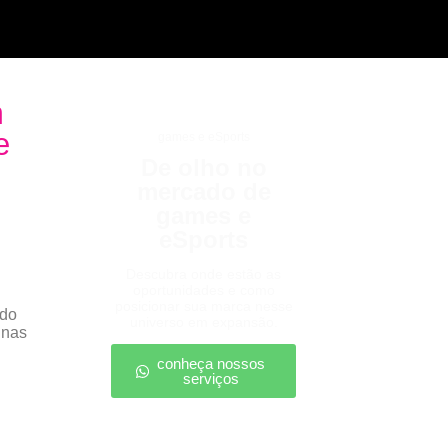
m
e
games e eSports
De olho no
mercado de
games e
eSports
Descubra onde estão as
oportunidades e como
posicionar sua marca nesse
 do
universo em expansão.
 nas
conheça nossos
serviços