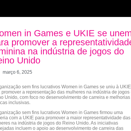
omen in Games e UKIE se une
ra promover a representatividad
minina na indústria de jogos do
ino Unido
março 6, 2025
ganização sem fins lucrativos Women in Games se uniu à UKIE
 promover a representação das mulheres na indústria de jogos
o Unido, com foco no desenvolvimento de carreira e melhorias
icas inclusivas.
ganização sem fins lucrativos Women in Games firmou uma
eria com a UKIE para promover a maior representatividade das
eres na indústria de jogos do Reino Unido. As iniciativas
ejadas incluem o apoio ao desenvolvimento de carreira das