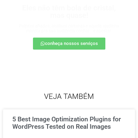
Eles não têm bola de cristal,
mas quase!
Palpites afiados, análises certeiras e aquela ajudinha
marota pra sua audiência confiar… e apostar.
conheça nossos serviços
VEJA TAMBÉM
5 Best Image Optimization Plugins for
WordPress Tested on Real Images