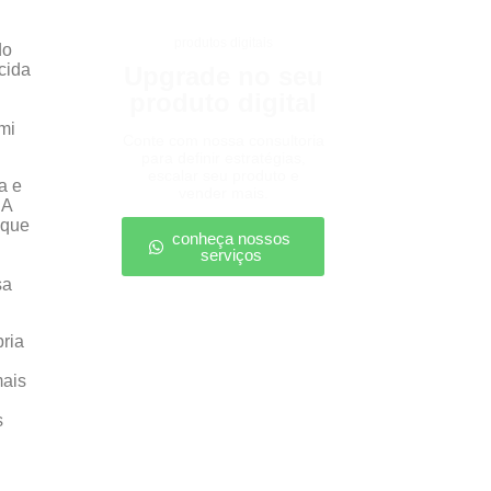
produtos digitais
do
cida
Upgrade no seu
produto digital
mi
Conte com nossa consultoria
para definir estratégias,
escalar seu produto e
a e
vender mais.
 A
 que
conheça nossos
serviços
sa
ria
mais
s