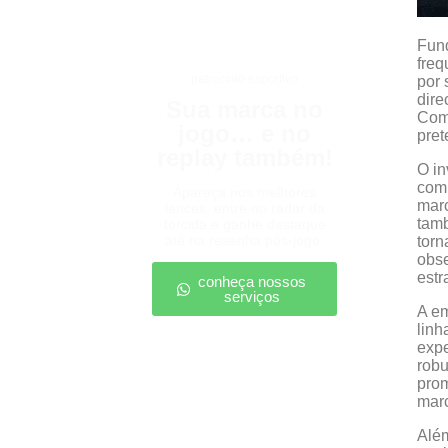
Fund
freq
patrocínio esportivo
por 
dire
Sua marca no
Com 
jogo… e no
pret
replay também!
O in
comp
Apareça nos melhores
mar
lances, entre no radar da
tam
torcida e ganhe destaque
até na resenha pós-jogo.
tor
obse
estr
conheça nossos
serviços
A em
linh
expe
robu
pro
marc
Além