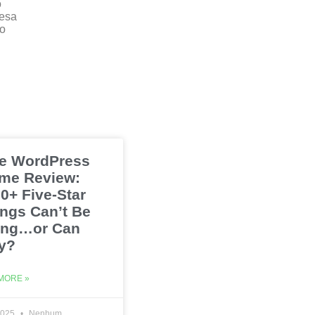
o
resa
ro
e WordPress
me Review:
0+ Five-Star
ings Can’t Be
ng…or Can
y?
MORE »
2025
Nenhum