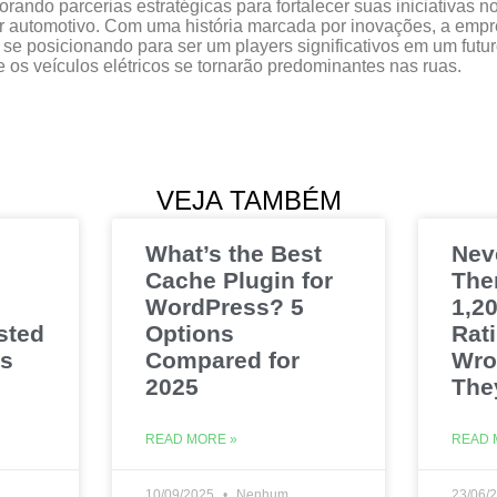
orando parcerias estratégicas para fortalecer suas iniciativas n
r automotivo. Com uma história marcada por inovações, a emp
 se posicionando para ser um players significativos em um futu
 os veículos elétricos se tornarão predominantes nas ruas.
VEJA TAMBÉM
What’s the Best
Nev
Cache Plugin for
The
WordPress? 5
1,20
sted
Options
Rat
es
Compared for
Wro
2025
The
READ MORE »
READ 
10/09/2025
Nenhum
23/06/