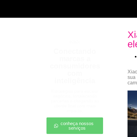
Xi
el
b2b2c
Conectando
marcas a
consumidores
com
Xiao
sua 
inteligência
carr
Estratégias para escalar
negócios, fortalecendo
parcerias e chegando ao
cliente final com mais
impacto.
conheça nossos
serviços