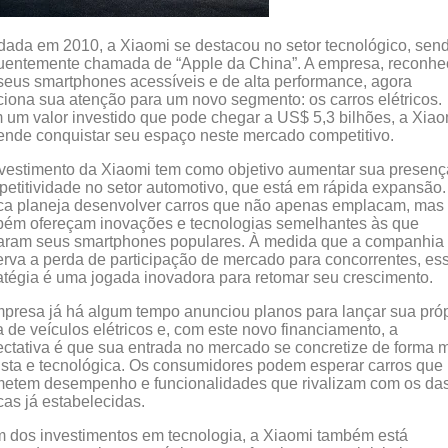
ada em 2010, a Xiaomi se destacou no setor tecnológico, sen
uentemente chamada de “Apple da China”. A empresa, reconhe
seus smartphones acessíveis e de alta performance, agora
ciona sua atenção para um novo segmento: os carros elétricos.
um valor investido que pode chegar a US$ 5,3 bilhões, a Xiao
ende conquistar seu espaço neste mercado competitivo.
vestimento da Xiaomi tem como objetivo aumentar sua presenç
etitividade no setor automotivo, que está em rápida expansão.
ca planeja desenvolver carros que não apenas emplacam, mas
bém ofereçam inovações e tecnologias semelhantes às que
naram seus smartphones populares. À medida que a companhia
rva a perda de participação de mercado para concorrentes, es
atégia é uma jogada inovadora para retomar seu crescimento.
presa já há algum tempo anunciou planos para lançar sua próp
a de veículos elétricos e, com este novo financiamento, a
ctativa é que sua entrada no mercado se concretize de forma 
sta e tecnológica. Os consumidores podem esperar carros que
metem desempenho e funcionalidades que rivalizam com os da
as já estabelecidas.
 dos investimentos em tecnologia, a Xiaomi também está