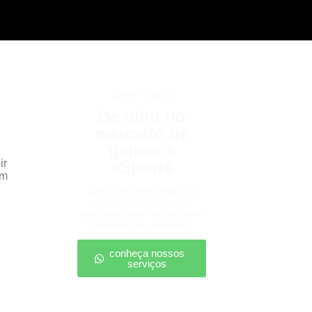
games e eSports
De olho no
mercado de
games e
ir
eSports
em
Descubra onde estão as
oportunidades e como
posicionar sua marca nesse
universo em expansão.
conheça nossos
serviços