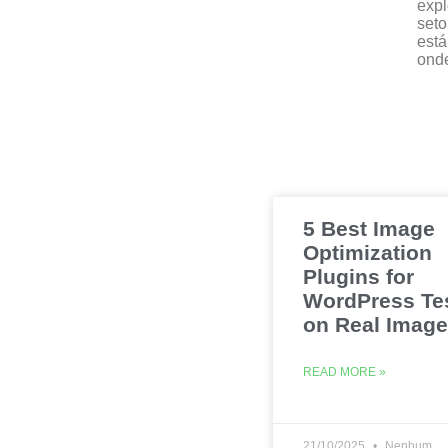
expl
seto
está
onde
5 Best Image
Optimization
Plugins for
WordPress Te
on Real Imag
READ MORE »
21/10/2025
Nenhum