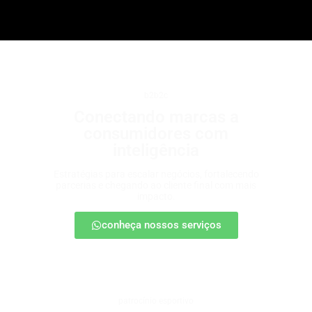
b2b2c
Conectando marcas a
consumidores com
inteligência
Estratégias para escalar negócios, fortalecendo
parcerias e chegando ao cliente final com mais
impacto.
conheça nossos serviços
patrocínio esportivo