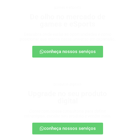
games e eSports
De olho no mercado de
games e eSports
Descubra onde estão as oportunidades e como
posicionar sua marca nesse universo em expansão.
conheça nossos serviços
produtos digitais
Upgrade no seu produto
digital
Conte com nossa consultoria para definir
estratégias, escalar seu produto e vender mais.
conheça nossos serviços