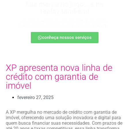
Sua marca no jogo… e no
replay também!
Apareça nos melhores lances, entre no radar da
torcida e ganhe destaque até na resenha pós-jogo.
conheça nossos serviços
XP apresenta nova linha de
crédito com garantia de
imóvel
fevereiro 27, 2025
A XP mergulha no mercado de crédito com garantia de
imóvel, oferecendo uma solução inovadora e digital para
quem busca financiar suas necessidades. Com prazos de
até 20 anos e taxas competitivas, essa linha transforma