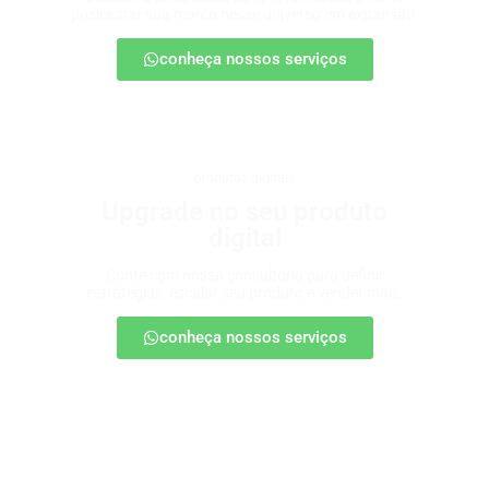
posicionar sua marca nesse universo em expansão.
conheça nossos serviços
produtos digitais
Upgrade no seu produto
digital
Conte com nossa consultoria para definir
estratégias, escalar seu produto e vender mais.
conheça nossos serviços