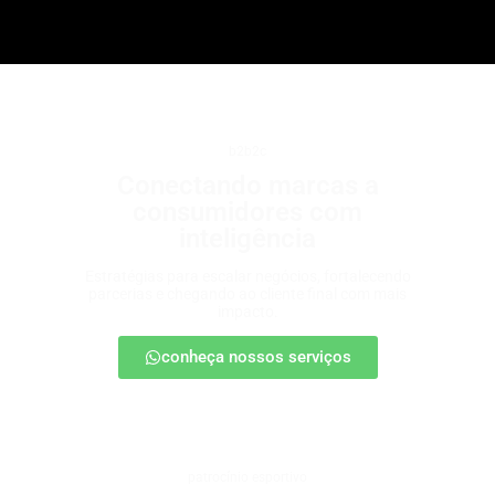
b2b2c
Conectando marcas a
consumidores com
inteligência
Estratégias para escalar negócios, fortalecendo
parcerias e chegando ao cliente final com mais
impacto.
conheça nossos serviços
patrocínio esportivo