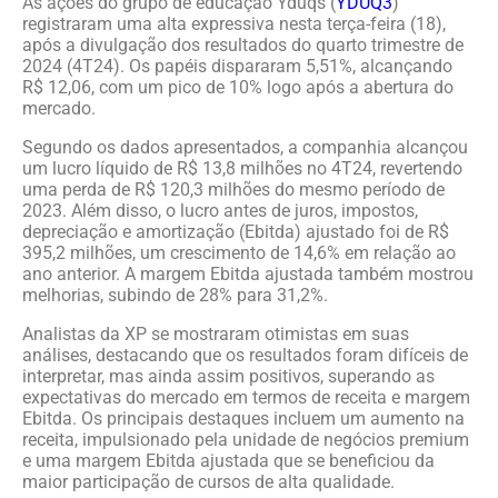
As ações do grupo de educação Yduqs (
YDUQ3
)
registraram uma alta expressiva nesta terça-feira (18),
após a divulgação dos resultados do quarto trimestre de
2024 (4T24). Os papéis dispararam 5,51%, alcançando
R$ 12,06, com um pico de 10% logo após a abertura do
mercado.
Segundo os dados apresentados, a companhia alcançou
um lucro líquido de R$ 13,8 milhões no 4T24, revertendo
uma perda de R$ 120,3 milhões do mesmo período de
2023. Além disso, o lucro antes de juros, impostos,
depreciação e amortização (Ebitda) ajustado foi de R$
395,2 milhões, um crescimento de 14,6% em relação ao
ano anterior. A margem Ebitda ajustada também mostrou
melhorias, subindo de 28% para 31,2%.
Analistas da XP se mostraram otimistas em suas
análises, destacando que os resultados foram difíceis de
interpretar, mas ainda assim positivos, superando as
expectativas do mercado em termos de receita e margem
Ebitda. Os principais destaques incluem um aumento na
receita, impulsionado pela unidade de negócios premium
e uma margem Ebitda ajustada que se beneficiou da
maior participação de cursos de alta qualidade.