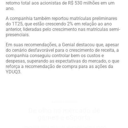
retorno total aos acionistas de R$ 530 milhões em um
ano.
A companhia também reportou matrículas preliminares
do 1T25, que estão crescendo 2% em relação ao ano
anterior, lideradas pelo crescimento nas matrículas semi-
presenciais.
Em suas recomendações, a Genial destacou que, apesar
do cenário desfavorável para o crescimento de receita, a
companhia conseguiu controlar bem os custos e
despesas, superando as expectativas do mercado, o que
reforça a recomendação de compra para as ações da
YDUQ3.
games e eSports
De olho no mercado de
games e eSports
Descubra onde estão as oportunidades e como