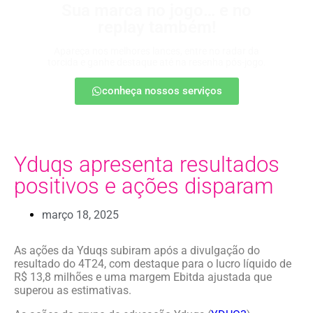
Sua marca no jogo… e no
replay também!
Apareça nos melhores lances, entre no radar da
torcida e ganhe destaque até na resenha pós-jogo.
conheça nossos serviços
Yduqs apresenta resultados
positivos e ações disparam
março 18, 2025
As ações da Yduqs subiram após a divulgação do
resultado do 4T24, com destaque para o lucro líquido de
R$ 13,8 milhões e uma margem Ebitda ajustada que
superou as estimativas.